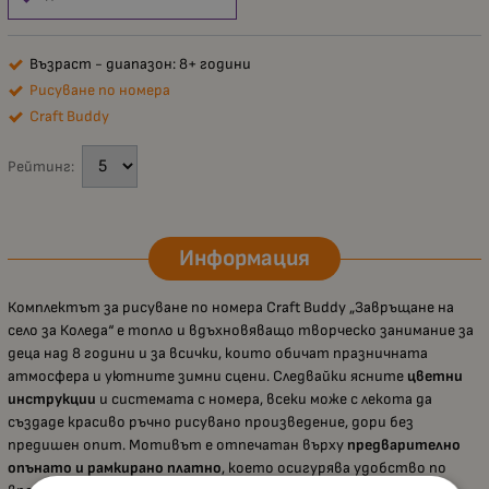
Възраст - диапазон: 8+ години
Рисуване по номера
Craft Buddy
Рейтинг:
Информация
Комплектът за рисуване по номера Craft Buddy „Завръщане на
село за Коледа“ е топло и вдъхновяващо творческо занимание за
деца над 8 години и за всички, които обичат празничната
атмосфера и уютните зимни сцени. Следвайки ясните
цветни
инструкции
и системата с номера, всеки може с лекота да
създаде красиво ръчно рисувано произведение, дори без
предишен опит. Мотивът е отпечатан върху
предварително
опънато и рамкирано платно
, което осигурява удобство по