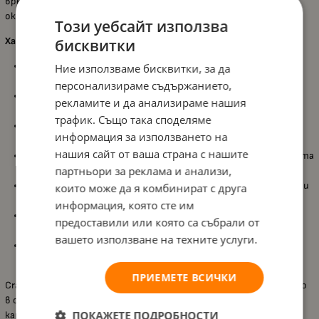
време на рисуване и позволява готовата картина да бъде
окачена веднага след завършване.
Този уебсайт използва
Характеристики:
бисквитки
Подходящ за деца
над 8 години
, като развива
Ние използваме бисквитки, за да
концентрацията, търпението и творческите умения;
персонализираме съдържанието,
Техника
рисуване по номера
, която улеснява процеса и
рекламите и да анализираме нашия
гарантира хармоничен краен резултат;
трафик. Също така споделяме
Опънато платно
с размер
30 x 30 см
, стабилно и готово за
информация за използването на
работа без допълнителна подготовка;
нашия сайт от ваша страна с нашите
36 номерирани бурканчета с акрилна боя
, предлагащи богата
партньори за реклама и анализи,
цветова палитра за детайлна и празнична картина;
Три четки с различни размери
, подходящи за по-големи зони
които може да я комбинират с друга
и фини детайли;
информация, която сте им
Включени
два винта и кука
, за лесно и сигурно окачване на
предоставили или която са събрали от
готовото произведение;
вашето използване на техните услуги.
Цветни инструкции
, които правят рисуването
интуитивно и приятно.
ПРИЕМЕТЕ ВСИЧКИ
Craft Buddy „Завръщане на село за Коледа“ превръща рисуването
в спокойно и празнично изживяване, което завършва с красива
ПОКАЖЕТЕ ПОДРОБНОСТИ
картина, носеща духа на Коледа и уюта на дома.