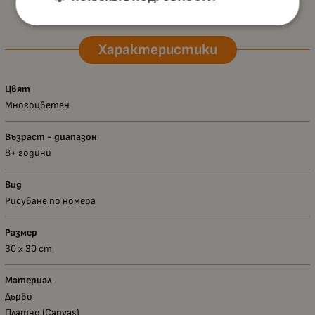
Характеристики
Цвят
Многоцветен
Възраст - диапазон
8+ години
Вид
Рисуване по номера
Размер
30 х 30 сm
Материал
Дърво
Платно (Canvas)