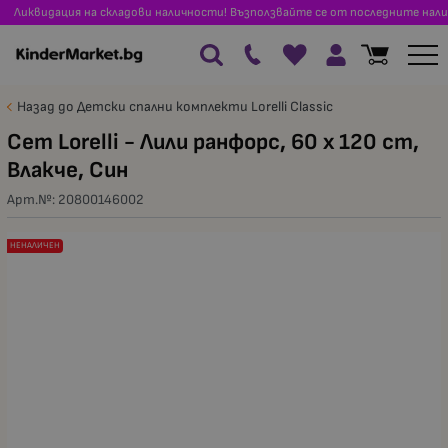
Ликвидация на складови наличности! Възползвайте се от последните нали
Назад до Детски спални комплекти Lorelli Classic
Сет Lorelli - Лили ранфорс, 60 х 120 cm,
Влакче, Син
Арт.№:
20800146002
НЕНАЛИЧЕН