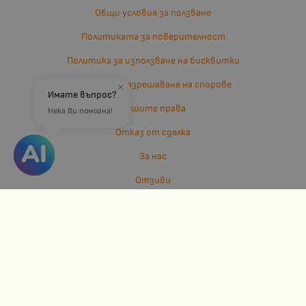
Общи условия за ползване
Политиката за поверителност
Политика за използване на бисквитки
Въпроси и разрешаване на спорове
×
Имате въпрос?
Вашите права
Нека Ви помогна!
Отказ от сделка
За нас
Отзиви
Карта на сайта
Контакти
Контакти
Джулианис ООД