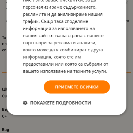
Пълнеж от полиестер
, който осигурява лекота и комфорт;
персонализираме съдържанието,
Дизайн с влакче в син цвят
, който придава свеж и детски
рекламите и да анализираме нашия
акцент в стаята;
трафик. Също така споделяме
Подходящ за ежедневна употреба
, като осигурява комфорт
през всички сезони.
информация за използването на
нашия сайт от ваша страна с нашите
Този комплект е отличен избор за родители, които търсят
партньори за реклама и анализи,
практично, меко и стилно решение за създаване на уютна и
които може да я комбинират с друга
спокойна среда за сън на своето бебе.
информация, която сте им
предоставили или която са събрали от
вашето използване на техните услуги.
Характеристики
ПРИЕМЕТЕ ВСИЧКИ
Цвят
Син
ПОКАЖЕТЕ ПОДРОБНОСТИ
Възраст - диапазон
0+
Вид