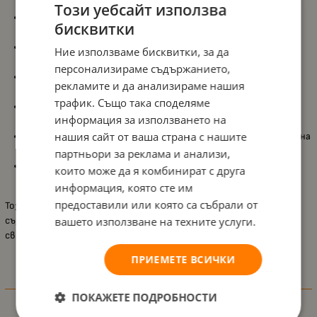
прилягане;
Този уебсайт използва
Обиколник 26/270 cm
, който предпазва бебето и създава
бисквитки
уютна среда;
Балдахин от тюл 190/140 cm
, който придава стилен
Ние използваме бисквитки, за да
завършек и допълнителен комфорт;
персонализираме съдържанието,
Състав от 100% памук (ранфорс)
, който е мек и нежен към
рекламите и да анализираме нашия
деликатната кожа;
трафик. Също така споделяме
Пълнеж от полиестерна вата
, осигуряващ лекота и
информация за използването на
топлина;
нашия сайт от ваша страна с нашите
Стилен десен със звезди
, който създава спокойна и приятна
атмосфера;
партньори за реклама и анализи,
Подходящ за ежедневна употреба
, осигуряващ комфорт
които може да я комбинират с друга
през всички сезони.
информация, която сте им
предоставили или която са събрали от
Този комплект е идеалният избор за родители, които искат да
създадат уютно, красиво и удобно пространство за сън на
вашето използване на техните услуги.
своето бебе.
ПРИЕМЕТЕ ВСИЧКИ
Характеристики
ПОКАЖЕТЕ ПОДРОБНОСТИ