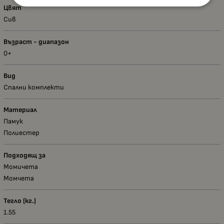
Цвят
Сив
Възраст - диапазон
0+
Вид
Спални комплекти
Материал
Памук
Полиестер
Подходящ за
Момичета
Момчета
Тегло (кг.)
1.55