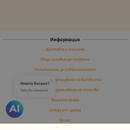
Информация
Доставка и плащане
Общи условия за ползване
Политиката за поверителност
Политика за използване на бисквитки
×
Имате въпрос?
Въпроси и разрешаване на спорове
Нека Ви помогна!
Вашите права
Отказ от сделка
За нас