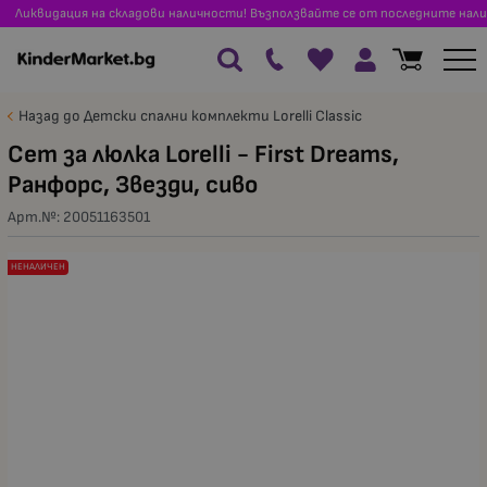
Ликвидация на складови наличности! Възползвайте се от последните нали
Назад до Детски спални комплекти Lorelli Classic
Сет за люлка Lorelli - First Dreams,
Ранфорс, Звезди, сиво
Арт.№:
20051163501
НЕНАЛИЧЕН