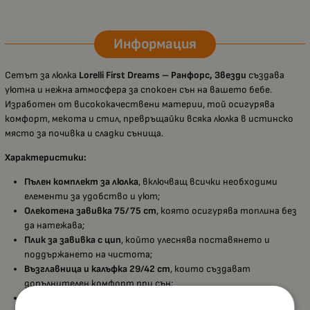
Информация
Сетът за люлка
Lorelli First Dreams – Ранфорс, Звезди
създава
уютна и нежна атмосфера за спокоен сън на вашето бебе.
Изработен от висококачествени материи, той осигурява
комфорт, мекота и стил, превръщайки всяка люлка в истинско
място за почивка и сладки сънища.
Характеристики:
Пълен комплект за люлка
, включващ всички необходими
елементи за удобство и уют;
Олекотена завивка 75/75 cm
, която осигурява топлина без
да натежава;
Плик за завивка с цип
, който улеснява поставянето и
поддържането на чистота;
Възглавница и калъфка 29/42 cm
, които създават
допълнителен комфорт при сън;
Долен чаршаф 65/105 cm
, осигуряващ мекота и стабилно