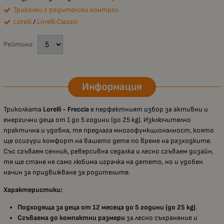
Триколки с родителски контрол
Lorelli
/
Lorelli Classic
Рейтинг:
Информация
Триколката
Lorelli - Freccia
е перфектният избор за активни и
енергични деца от 1 до 5 години (до 25 kg). Изключително
практична и удобна, тя предлага многофункционалност, която
ще осигури комфорт на вашето дете по време на разходките.
Със сгъваем сенник, реверсивна седалка и лесно сгъваем дизайн,
тя ще стане не само любима играчка на детето, но и удобен
начин за придвижване за родителите.
Характеристики:
Подходяща за деца от 12 месеца до 5 години (до 25 kg)
.
Сгъваема до компактни размери
за лесно съхранение и