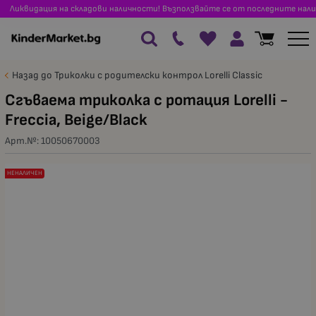
Ликвидация на складови наличности! Възползвайте се от последните нали
Назад до Триколки с родителски контрол Lorelli Classic
Сгъваема триколка с ротация Lorelli -
Freccia, Beige/Black
Арт.№:
10050670003
НЕНАЛИЧЕН