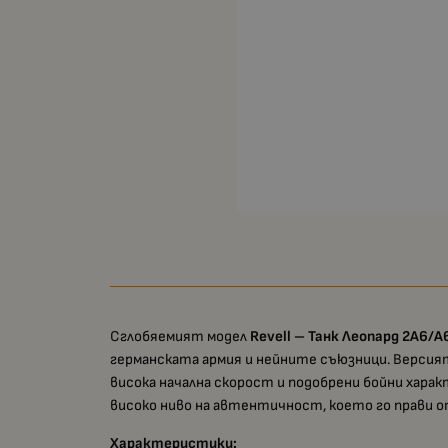
Сглобяемият модел
Revell – Танк Леопард 2A6/A
германската армия и нейните съюзници. Верси
висока начална скорост и подобрени бойни хар
високо ниво на автентичност, което го прави о
Характеристики: