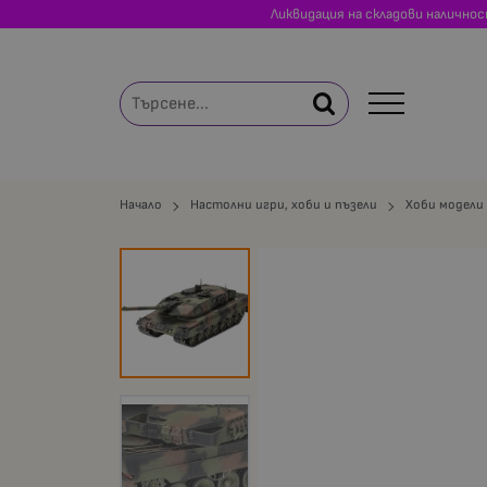
Ликвидация на складови налично
Начало
Настолни игри, хоби и пъзели
Хоби модели