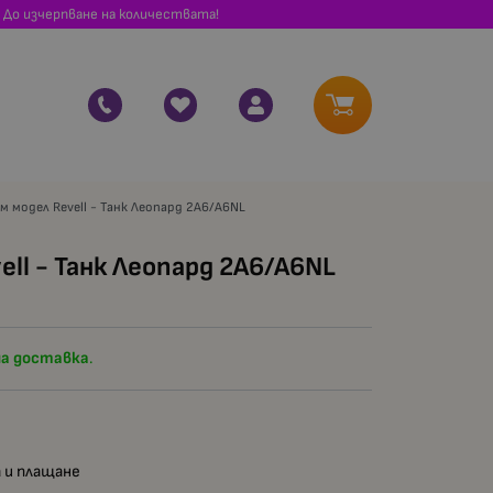
 До изчерпване на количествата!
м модел Revell - Танк Леопард 2A6/A6NL
ll - Танк Леопард 2A6/A6NL
а доставка
.
 и плащане