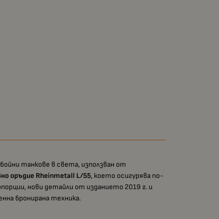
бойни танкове в света, използван от
но оръдие Rheinmetall L/55
, което осигурява по-
порции, нови детайли от изданието 2019 г. и
енна бронирана техника.