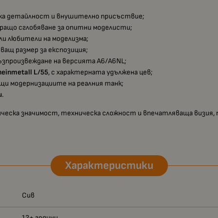
ока детайлност и внушително присъствие;
жиращо сглобяване за опитни моделисти;
али любители на моделизма;
яващ размер за експозиция;
възпроизвеждане на версията A6/A6NL;
einmetall L/55
, с характерната удължена цев;
ащи модернизациите на реалния танк;
и
.
ическа значимост, техническа сложност и впечатляваща визия, 
Характеристики
Сив
12+ години