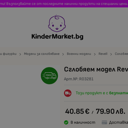
сти! Възползвайте се от последните налични продукти на специални цени.
 и фигурки
Модели за сглобяване
Военни модели
Revell
Сглобяе
Сглобяем модел Reve
Арт.№:
R03281
Този продукт е с
безплатн
40.85
€
79.90
лв.
/
В наличност
Доставка