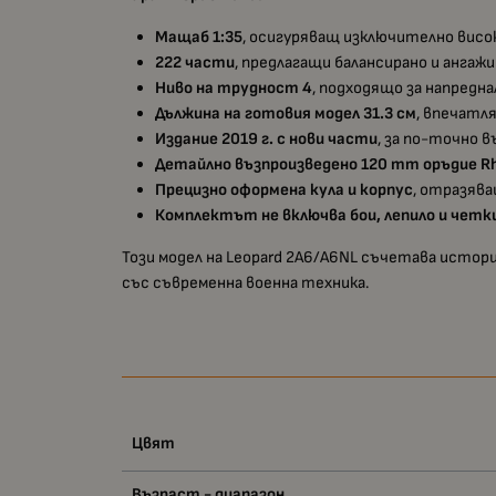
Мащаб 1:35
, осигуряващ изключително вис
222 части
, предлагащи балансирано и анга
Ниво на трудност 4
, подходящо за напредн
Дължина на готовия модел 31.3 см
, впечатл
Издание 2019 г. с нови части
, за по-точно 
Детайлно възпроизведено 120 mm оръдие Rh
Прецизно оформена кула и корпус
, отразяв
Комплектът не включва бои, лепило и четк
Този модел на Leopard 2A6/A6NL съчетава истор
със съвременна военна техника.
Цвят
Възраст - диапазон