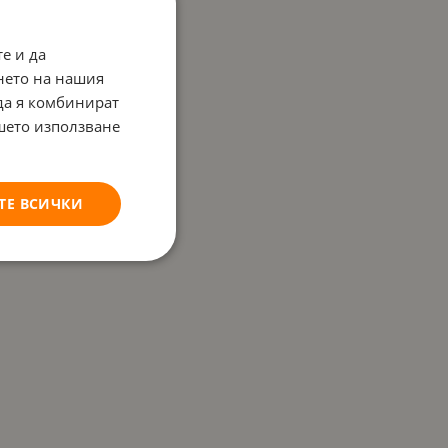
е и да
нето на нашия
 да я комбинират
ашето използване
ТЕ ВСИЧКИ