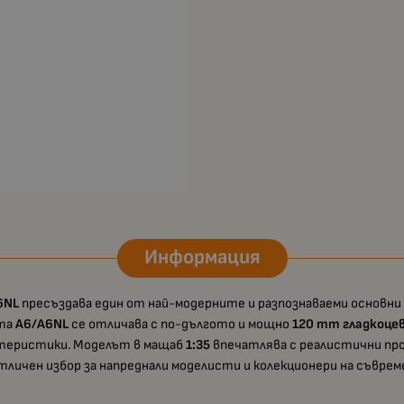
Информация
6NL
пресъздава един от най-модерните и разпознаваеми основни 
ята
A6/A6NL
се отличава с по-дългото и мощно
120 mm гладкоцев
актеристики. Моделът в мащаб
1:35
впечатлява с реалистични про
тличен избор за напреднали моделисти и колекционери на съврем