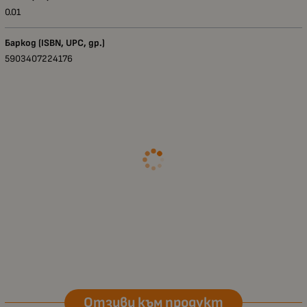
0.01
Баркод (ISBN, UPC, др.)
5903407224176
Отзиви към продукт