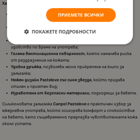
Характеристики:
Подходяща за
бебета от 6 до 18 месеца
, съобразена с
ПРИЕМЕТЕ ВСИЧКИ
нуждите на растящото дете;
Мек симетричен силиконов биберон
, който улеснява
ПОКАЖЕТЕ ПОДРОБНОСТИ
сученето и осигурява комфорт;
Осигурява свободно дишане и преглъщане
, за по-голямо
удобство по време на употреба;
Голяма вентилационна повърхност
, която намалява риска
от раздразнение на кожата;
Удобна дръжка
, позволява лесно прикрепяне на клипс за
залъгалка;
Нежен дизайн Pastelove със синя звезда
, който придава
стилен и приятен вид;
Изработена от безопасни материали
, подходящи за бебета.
Силиконовата залъгалка
Canpol Pastelove
е практичен избор за
ежедневна употреба, който осигурява комфорт и спокойствие
на бебето, като същевременно предпазва чувствителната кожа
около устата.