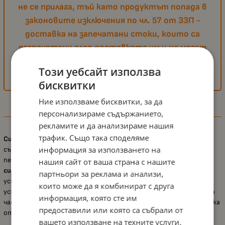
не се прилага, тъй като продуктът попада в
законовите изключения по чл. 57 от ЗЗП -
доставка на запечатани стоки, които са
разпечатани след доставката им и не могат
да бъдат върнати поради съображения,
Този уебсайт използва
свързани с хигиената или защита на здравето.
бисквитки
Ние използваме бисквитки, за да
персонализираме съдържанието,
Информация
рекламите и да анализираме нашия
трафик. Също така споделяме
Силиконова залъгалка Canpol – Pastelove, Синя звезда, 6–18 m
е
информация за използването на
създадена, за да осигури комфорт и спокойствие на бебето в
периода на активно развитие. Благодарение на
мекия
нашия сайт от ваша страна с нашите
симетричен силиконов биберон
, залъгалката изисква по-малко
партньори за реклама и анализи,
усилия при сучене и подпомага естественото движение на
които може да я комбинират с друга
устата.
Голямата вентилационна повърхност
на предпазната
информация, която сте им
част позволява свободна циркулация на въздуха и намалява риска
предоставили или която са събрали от
от раздразнение на чувствителната кожа около устата.
вашето използване на техните услуги.