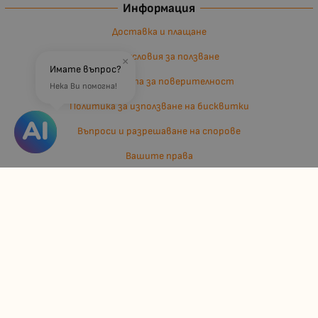
Информация
Доставка и плащане
Общи условия за ползване
×
Имате въпрос?
Политиката за поверителност
Нека Ви помогна!
Политика за използване на бисквитки
Въпроси и разрешаване на спорове
Вашите права
Отказ от сделка
За нас
Отзиви
Карта на сайта
Контакти