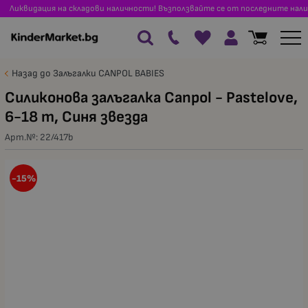
Ликвидация на складови наличности! Възползвайте се от последните нали
Назад до Залъгалки CANPOL BABIES
Силиконова залъгалка Canpol - Pastelove,
6-18 m, Синя звезда
Арт.№:
22/417b
-15%