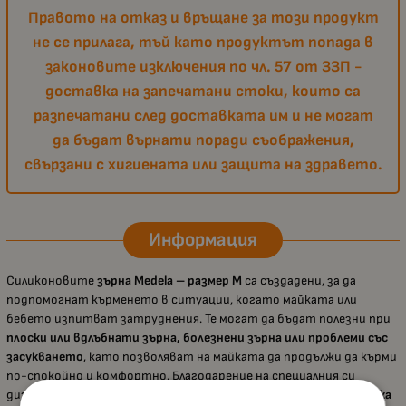
Правото на отказ и връщане за този продукт
не се прилага, тъй като продуктът попада в
законовите изключения по чл. 57 от ЗЗП -
доставка на запечатани стоки, които са
разпечатани след доставката им и не могат
да бъдат върнати поради съображения,
свързани с хигиената или защита на здравето.
Информация
Силиконовите
зърна Medela – размер M
са създадени, за да
подпомогнат кърменето в ситуации, когато майката или
бебето изпитват затруднения. Те могат да бъдат полезни при
плоски или вдлъбнати зърна, болезнени зърна или проблеми със
засукването
, като позволяват на майката да продължи да кърми
по-спокойно и комфортно. Благодарение на специалния си
дизайн, предпазителите осигуряват
максимален контакт кожа