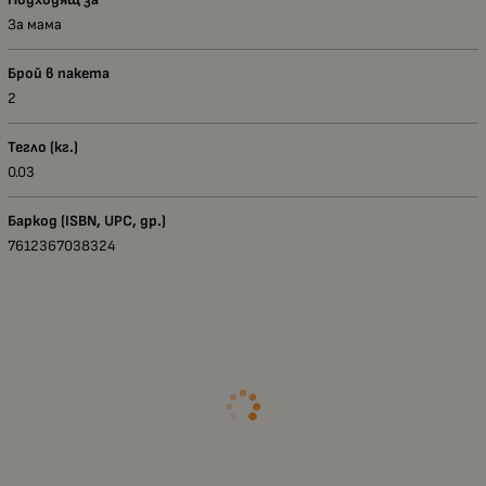
За мама
Брой в пакета
2
Тегло (кг.)
0.03
Баркод (ISBN, UPC, др.)
7612367038324