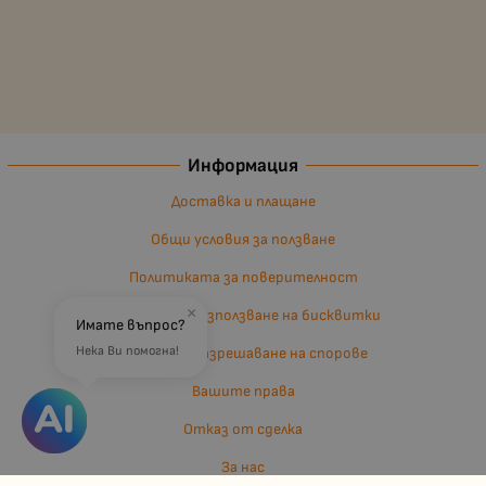
Информация
Доставка и плащане
Общи условия за ползване
Политиката за поверителност
×
Политика за използване на бисквитки
Имате въпрос?
Нека Ви помогна!
Въпроси и разрешаване на спорове
Вашите права
Отказ от сделка
За нас