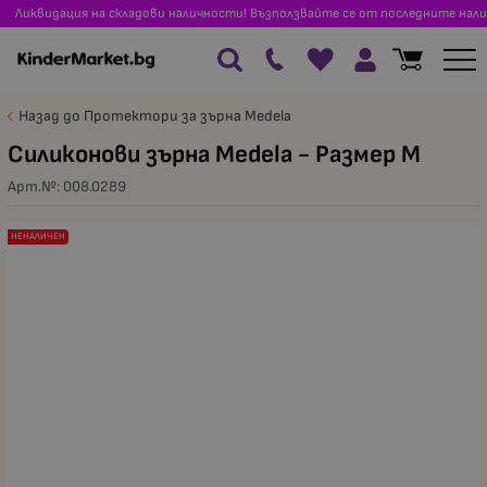
Ликвидация на складови наличности! Възползвайте се от последните нали
Назад до Протектори за зърна Medela
Силиконови зърна Medela - Размер M
Арт.№:
008.0289
НЕНАЛИЧЕН