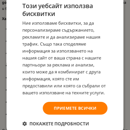
до кожа
, което подпомага естествената връзка между майката
Този уебсайт използва
и бебето по време на хранене.
бисквитки
Характеристики:
Ние използваме бисквитки, за да
Силиконови зърна Medela
, подпомагат кърменето при
персонализираме съдържанието,
различни затруднения;
рекламите и да анализираме нашия
Подходящи при
плоски или вдлъбнати зърна, болезнени
трафик. Също така споделяме
зърна и затруднено засукване
;
информация за използването на
Специална форма за контакт кожа до кожа
, позволява по-
нашия сайт от ваша страна с нашите
близък контакт между майката и бебето;
партньори за реклама и анализи,
Размер
M – 20 mm
, съобразен с индивидуалните нужди на
които може да я комбинират с друга
майките;
Изработени от
мек и фин силикон
, осигурява комфорт по
информация, която сте им
време на кърмене;
предоставили или която са събрали от
Част от серия с различни размери
S (16 mm), M (20 mm) и L
вашето използване на техните услуги.
(24 mm)
;
Препоръчва се
консултация със специалист по кърмене
за
ПРИЕМЕТЕ ВСИЧКИ
правилен избор и употреба;
Марка
Medela
, използвана и препоръчвана от здравни
специалисти в много държави.
ПОКАЖЕТЕ ПОДРОБНОСТИ