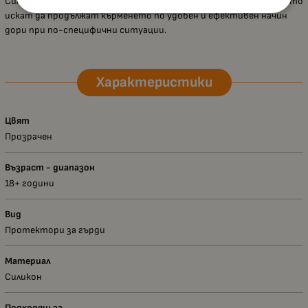
Силиконовите зърна
Medela
са полезен помощник за майки, които
искат да продължат кърменето по удобен и ефективен начин
дори при по-специфични ситуации.
Характеристики
Цвят
Прозрачен
Възраст - диапазон
18+ години
Вид
Протектори за гърди
Материал
Силикон
Подходящ за