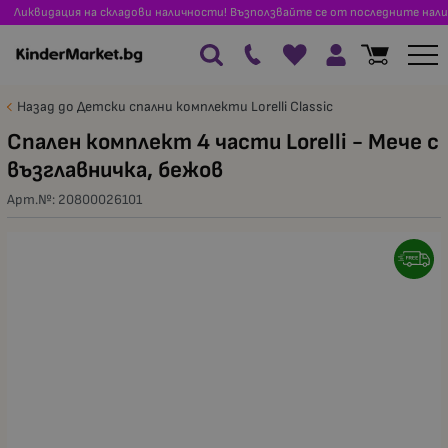
Ликвидация на складови наличности! Възползвайте се от последните нали
Назад до Детски спални комплекти Lorelli Classic
Спален комплект 4 части Lorelli - Мече с
възглавничка, бежов
Арт.№:
20800026101