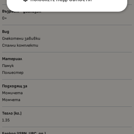
Възраст - диапазон
0+
Вид
Олекотени завивки
Спални комплекти
Материал
Памук
Полиестер
Подходящ за
Момичета
Момчета
Тегло (кг.)
1.35
Баркод (ISBN, UPC, др.)