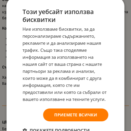
наслади на сладък и спокоен сън. Частите на комплекта са
Този уебсайт използва
изработени от 100% памук и са деликатни към чувствителната
бисквитки
бебешка кожа.
Комплектът включва:
Ние използваме бисквитки, за да
персонализираме съдържанието,
Олекотена завивка: 95 х 140 cm;
рекламите и да анализираме нашия
Калъф за възглавница: 35 х 43 cm;
трафик. Също така споделяме
Възглавница: 35 х 43 cm;
информация за използването на
Чаршаф: 100 x 150 cm.
нашия сайт от ваша страна с нашите
Състав:
партньори за реклама и анализи,
Хасе: 100% Памук;
които може да я комбинират с друга
Вата: 100% Полиестер.
информация, която сте им
предоставили или която са събрали от
вашето използване на техните услуги.
Характеристики
ПРИЕМЕТЕ ВСИЧКИ
Цвят
Бежов
ПОКАЖЕТЕ ПОДРОБНОСТИ