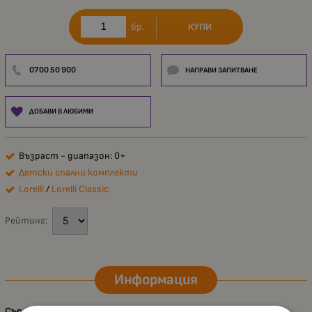
КУПИ
бр.
0700 50 900
НАПРАВИ ЗАПИТВАНЕ
ДОБАВИ В ЛЮБИМИ
Възраст - диапазон: 0+
Детски спални комплекти
Lorelli
/
Lorelli Classic
Рейтинг:
Информация
Със спалния комплект от 4 части Lorelli
детенцето ще се