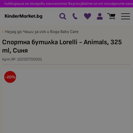
Ликвидация на складови наличности! Възползвайте се от последните нали
Назад до Чаши за сок и вода Baby Care
Спортна бутилка Lorelli - Animals, 325
ml, Синя
Арт.№:
10200730001
-20%