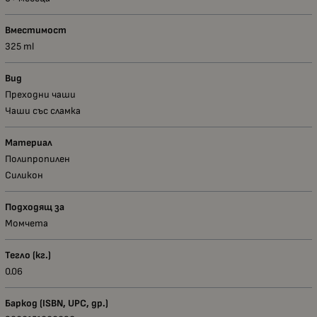
Вместимост
325 ml
Вид
Преходни чаши
Чаши със сламка
Материал
Полипропилен
Силикон
Подходящ за
Момчета
Тегло (кг.)
0.06
Баркод (ISBN, UPC, др.)