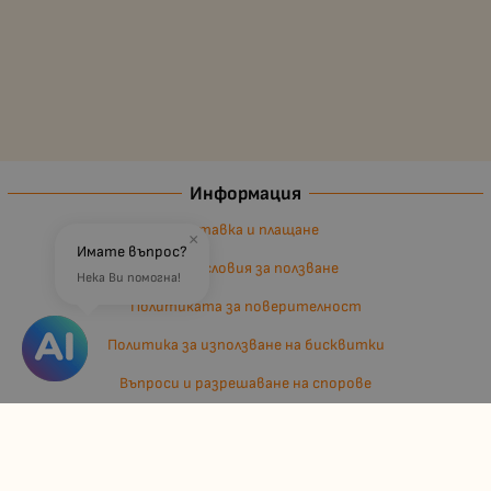
Информация
Доставка и плащане
×
Имате въпрос?
Общи условия за ползване
Нека Ви помогна!
Политиката за поверителност
Политика за използване на бисквитки
Въпроси и разрешаване на спорове
Вашите права
Отказ от сделка