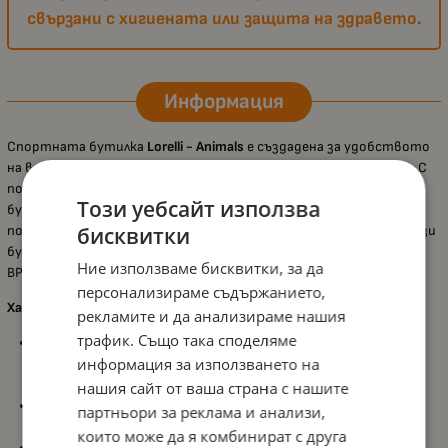
свързани с хигиената или защита на здравето.
Информация
Спортната бутилка
Lorelli - Animals
е създадена за удобството
на вашето дете по време на разходки и ежедневни дейности. С
подвижна капачка, която лесно скрива силиконовата сламка,
Този уебсайт използва
бутилката предотвратява неконтролирано разливане и
поддържа сламката чиста. Подходяща за деца над 6 месеца, тази
бисквитки
бутилка е изработена от безопасни материали и не съдържа
Ние използваме бисквитки, за да
BPA.
персонализираме съдържанието,
Характеристики:
рекламите и да анализираме нашия
трафик. Също така споделяме
Подвижна капачка
: Капачката лесно се затваря и отваря,
информация за използването на
предпазвайки силиконовата сламка от замърсяване и
предотвратявайки разливане.
нашия сайт от ваша страна с нашите
Силиконова сламка
: Мека и удобна за пиене, идеална за
партньори за реклама и анализи,
малките деца.
които може да я комбинират с друга
Без BPA
: Изработена от безопасни материали, които не