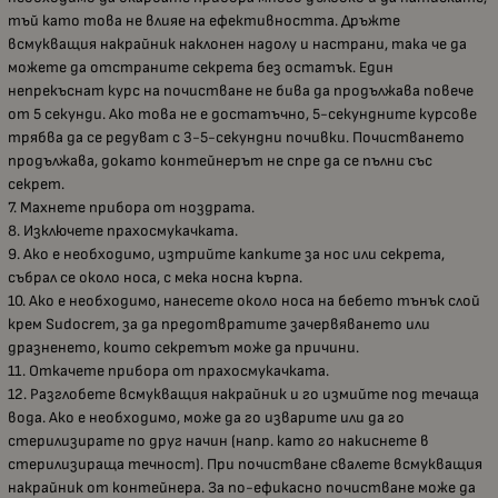
тъй като това не влияе на ефективността. Дръжте
всмукващия накрайник наклонен надолу и настрани, така че да
можете да отстраните секрета без остатък. Един
непрекъснат курс на почистване не бива да продължава повече
от 5 секунди. Ако това не е достатъчно, 5-секундните курсове
трябва да се редуват с 3-5-секундни почивки. Почистването
продължава, докато контейнерът не спре да се пълни със
секрет.
7. Махнете прибора от ноздрата.
8. Изключете прахосмукачката.
9. Ако е необходимо, изтрийте капките за нос или секрета,
събрал се около носа, с мека носна кърпа.
10. Ако е необходимо, нанесете около носа на бебето тънък слой
крем Sudocrem, за да предотвратите зачервяването или
дразненето, които секретът може да причини.
11. Откачете прибора от прахосмукачката.
12. Разглобете всмукващия накрайник и го измийте под течаща
вода. Ако е необходимо, може да го изварите или да го
стерилизирате по друг начин (напр. като го накиснете в
стерилизираща течност). При почистване свалете всмукващия
накрайник от контейнера. За по-ефикасно почистване може да