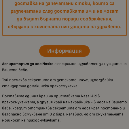
доставка на запечатани стоки, които са
разпечатани след доставката им и не могат
да бъдат върнати поради съображения,
свързани с хигиената или защита на здравето.
Информация
Аспираторът за нос
Nosko
e специално изработен за нуждите на
Вашето бебе.
Той премахва секретите от детското носле, използвайки
стандартна домакинска прахосмукачка.
Поставяте единия край на приставката Nasal Aid в
прахосмукачката, а другия край на накрайника - в носа на Вашето
бебе. Уредът отстранява секретите от носа чрез постоянно и
безопасно всмукване от 0.2 бара, независимо от смукателната
мощност на прахосмукачката.