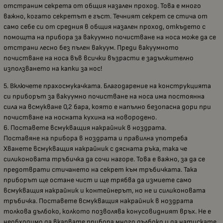
отстраним секрета от общия назален проход. Това е много
важно, когато секретът е гъст. Течният секрет се стича от
само себе си от средния в общия назален проход, откъдето с
помощта на прибора за вакуумно почистване на носа може да се
отстрани лесно без пълен вакуум. Преди вакуумното
почистване на носа във всички възрасти е задължително
използването на капки за нос!
5. Включете прахосмукачката. Благодарение на конструкцията
си приборът за вакуумно почистване на носа има постоянна
сила на всмукване 0,2 бара, която е напълно безопасна дори при
почистване на носната кухина на новородено.
6. Поставете всмукващия накрайник в ноздрата.
Поставяне на прибора в ноздрата и правилна употреба
Хванете всмукващия накрайник с дясната ръка, така че
силиконовата тръбичка да сочи нагоре. Това е важно, за да се
предотврати стичането на секрет към тръбичката. Така
приборът ще остане чист и ще трябва да измиете само
всмукващия накрайник и контейнерът, но не и силиконовата
тръбичка. Поставете всмукващия накрайник в ноздрата
толкова дълбоко, колкото позволява конусовидният връх. Не е
необходимо да вкарвате прибора много дълбоко и да натискате,