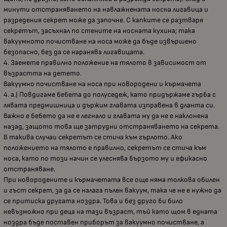
минути отстраняването на навлажнената носна лигавица и
разредения секрет може да започне. С капките се разтваря
секретът, засъхнал по стените на носната кухина; така
вакуумното почистване на носа може да бъде извършено
безопасно, без да се наранява лигавицата.
4. Заемете правилно положение на тялото в зависимост от
възрастта на детето.
Вакуумно почистване на носа при новородени и кърмачета
4. а.) Повдигаме бебета до полуседеж, като придържаме гърба с
лявата предмишница и държим главата изправена в дланта си.
Важно е бебето да не е легнало и главата му да не е наклонена
назад, защото това ще затрудни отстраняването на секрета.
В такива случаи секретът се стича към гърлото. Ако
положението на тялото е правилно, секретът се стича към
носа, като по този начин се улеснява бързото му и ефикасно
отстраняване.
При новородените и кърмачетата все още няма толкова обилен
и гъст секрет, за да се налага пълен вакуум, така че не е нужно да
се притиска другата ноздра. Това и без друго би било
невъзможно при деца на тази възраст, тъй като щом в едната
ноздра бъде поставен приборът за вакуумно почистване, а