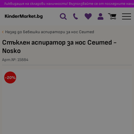
Ликвидация на складови наличности! Възползвайте се от последните нали
Назад до Бебешки аспиратори за нос Ceumed
Стъклен аспиратор за нос Ceumed -
Nosko
Арт.№:
15884
-20%