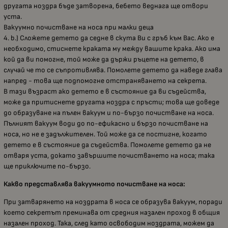
другата ноздра бъде затворена, бебето веднага ще отвори
уста.
Вакуумно почистване на носа при малки деца
4. b.) Сложете детето да седне в скута Ви с гръб към Вас. Ако е
необходимо, стиснете краката му между вашите крака. Ако има
кой да ви помогне, той може да държи ръцете на детето, в
случай че то се съпротивлява. Помолете детето да наведе глава
напред - това ще подпомогне отстраняването на секрета.
В тази възраст ако детето е в състояние да ви съдейства,
може да притиснете другата ноздра с пръсти; това ще доведе
до образуване на пълен вакуум и по-бързо почистване на носа.
Пълният вакуум води до по-ефикасно и бързо почистване на
носа, но не е задължителен. Той може да се постигне, когато
детето е в състояние да съдейства. Помолете детето да не
отваря уста, докато завършите почистването на носа; така
ще приключите по-бързо.
Какво представлява вакуумното почистване на носа:
При затварянето на ноздрата в носа се образува вакуум, поради
което секретът преминава от средния назален проход в общия
назален проход. Така, след като освободим ноздрата, можем да