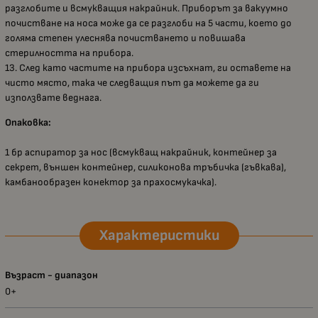
разглобите и всмукващия накрайник. Приборът за вакуумно
почистване на носа може да се разглоби на 5 части, което до
голяма степен улеснява почистването и повишава
стерилността на прибора.
13. След като частите на прибора изсъхнат, ги оставете на
чисто място, така че следващия път да можете да ги
използвате веднага.
Опаковка:
1 бр аспиратор за нос (всмукващ накрайник, контейнер за
секрет, външен контейнер, силиконова тръбичка (гъвкава),
камбанообразен конектор за прахосмукачка).
Характеристики
Възраст - диапазон
0+