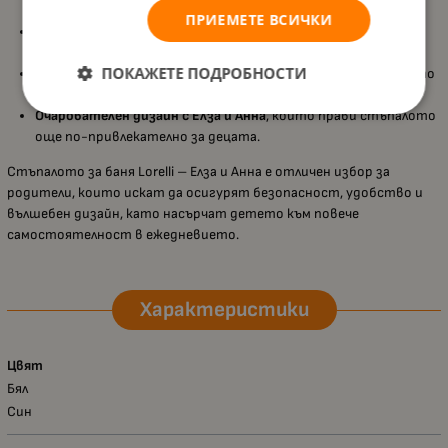
износване;
ПРИЕМЕТЕ ВСИЧКИ
Изработено от
висококачествена и безопасна пластмаса
,
която е лесна за почистване;
ПОКАЖЕТЕ ПОДРОБНОСТИ
Подходящо за банята или други помещения, където детето
има нужда от допълнителна височина;
Очарователен дизайн с Елза и Анна
, който прави стъпалото
още по-привлекателно за децата.
Стъпалото за баня Lorelli – Елза и Анна е отличен избор за
родители, които искат да осигурят безопасност, удобство и
вълшебен дизайн, като насърчат детето към повече
самостоятелност в ежедневието.
Характеристики
Цвят
Бял
Син