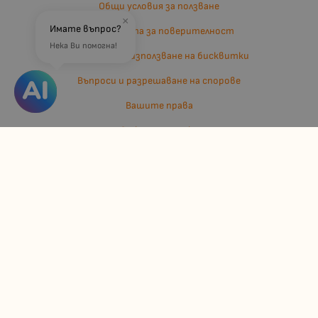
Общи условия за ползване
×
Имате въпрос?
Политиката за поверителност
Нека Ви помогна!
Политика за използване на бисквитки
Въпроси и разрешаване на спорове
Вашите права
Отказ от сделка
За нас
Отзиви
Карта на сайта
Контакти
Контакти
Джулианис ООД
ЕИК: 206362719