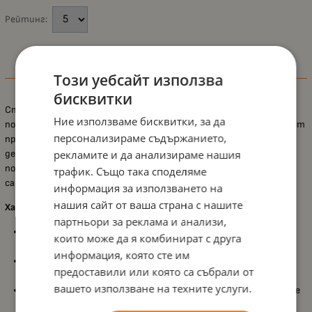
Рейтинг:
Информация
Този уебсайт използва
бисквитки
Стъпалото за баня
Елза и Анна
на
Lorelli
е практичен и красив
Ние използваме бисквитки, за да
помощник за детето, който осигурява удобство и безопасност
персонализираме съдържанието,
при ежедневни дейности. Със своя стабилен дизайн и приказна
рекламите и да анализираме нашия
декорация от „Замръзналото кралство“, то прави ползването
по-забавно и мотивира малчуганите да бъдат по-
трафик. Също така споделяме
самостоятелни.
информация за използването на
нашия сайт от ваша страна с нашите
Характеристики:
партньори за реклама и анализи,
Размери:
40.5 x 29 x 14 см
, подходящи за практична
които може да я комбинират с друга
ежедневна употреба;
информация, която сте им
Противоплъзгаща гумена основа
, която гарантира
предоставили или която са събрали от
стабилност и предотвратява подхлъзване;
вашето използване на техните услуги.
IML (In-Mold Labelling) технология
, при която декорацията е
интегрирана в продукта и е устойчива на надраскване и