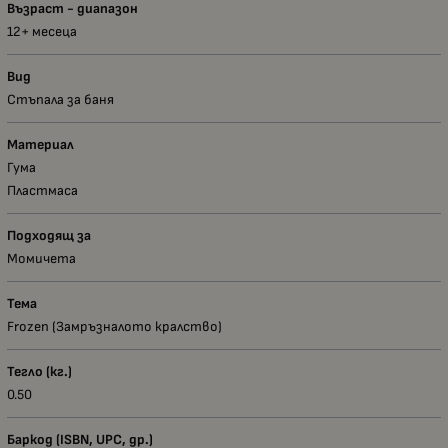
Възраст - диапазон
12+ месеца
Вид
Стъпала за баня
Материал
Гума
Пластмаса
Подходящ за
Момичета
Тема
Frozen (Замръзналото кралство)
Тегло (кг.)
0.50
Баркод (ISBN, UPC, др.)