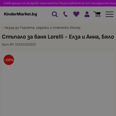
Ликвидация на складови наличности! Възползвайте се от последните нали
Назад до Гърнета, седалки и степенки Disney
Стъпало за баня Lorelli - Елза и Анна, Бяло
Арт.№:
10130350912
-20%