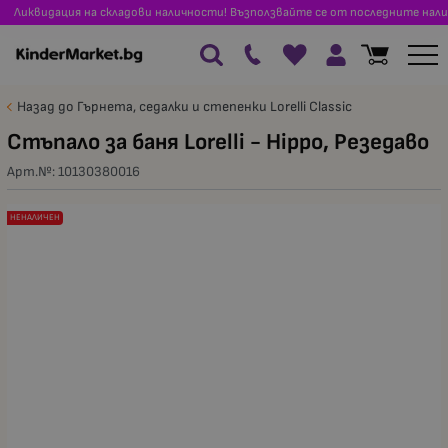
Ликвидация на складови наличности! Възползвайте се от последните нали
Назад до Гърнета, седалки и степенки Lorelli Classic
Стъпало за баня Lorelli - Hippo, Резедаво
Арт.№:
10130380016
НЕНАЛИЧЕН