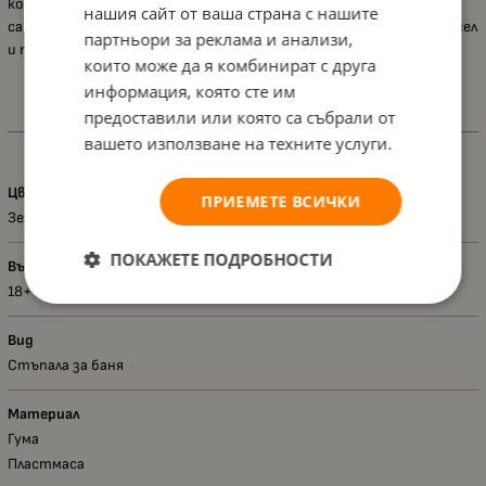
които искат да осигурят на своето дете повече
нашия сайт от ваша страна с нашите
самостоятелност и сигурност в ежедневието, съчетани с весел
партньори за реклама и анализи,
и практичен дизайн.
които може да я комбинират с друга
информация, която сте им
предоставили или която са събрали от
Характеристики
вашето използване на техните услуги.
Цвят
ПРИЕМЕТЕ ВСИЧКИ
Зелен
ПОКАЖЕТЕ ПОДРОБНОСТИ
Възраст - диапазон
18+ месеца
Вид
Стъпала за баня
Материал
Гума
Пластмаса