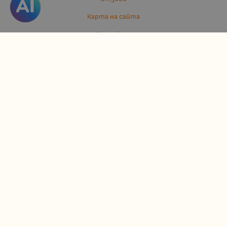
Карта на сайта
Контакти
Контакти
Джулианис ООД
ЕИК: 206362719
info:at:kindermarket.bg
Методи на плащане