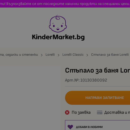
сти! Възползвайте се от последните налични продукти на специални цени.
та, седалки и степенки
Lorelli
Lorelli Classic
Стъпало за баня Lorelli
Стъпало за баня Lore
Арт.№:
10130380092
НАПРАВИ ЗАПИТВАНЕ
По заявка
Доставка и 
ДОБАВИ В ЛЮБИМИ