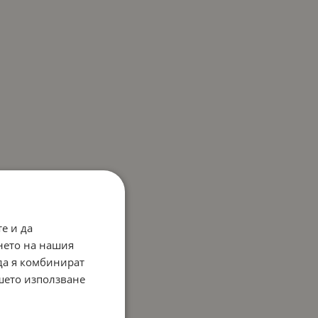
е и да
нето на нашия
 да я комбинират
ашето използване