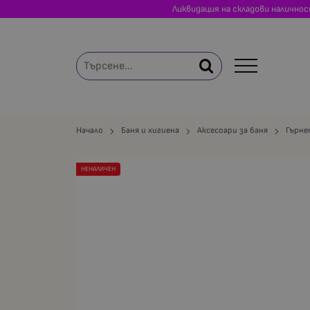
Ликвидация на складови налично
Начало
Баня и хигиена
Аксесоари за баня
Гърне
НЕНАЛИЧЕН