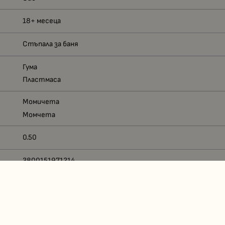
18+ месеца
Стъпала за баня
Гума
Пластмаса
Момичета
Момчета
0.50
3800151971214