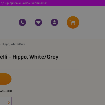
 До изчерпване на количествата!
 - Hippo, White/Grey
lli - Hippo, White/Grey
плащане