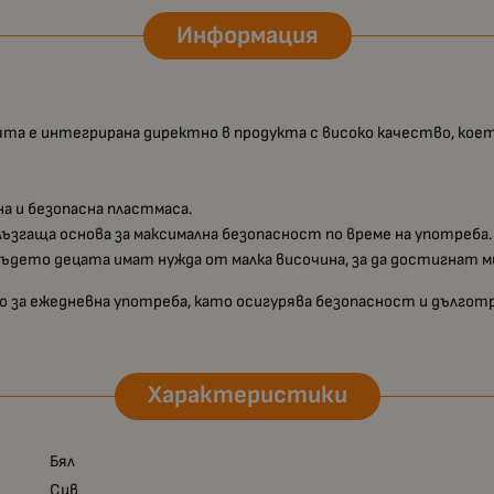
Информация
ята е интегрирана директно в продукта с високо качество, което
а и безопасна пластмаса.
лъзгаща основа за максимална безопасност по време на употреба.
 където децата имат нужда от малка височина, за да достигнат м
о за ежедневна употреба, като осигурява безопасност и дълго
Характеристики
Бял
Сив