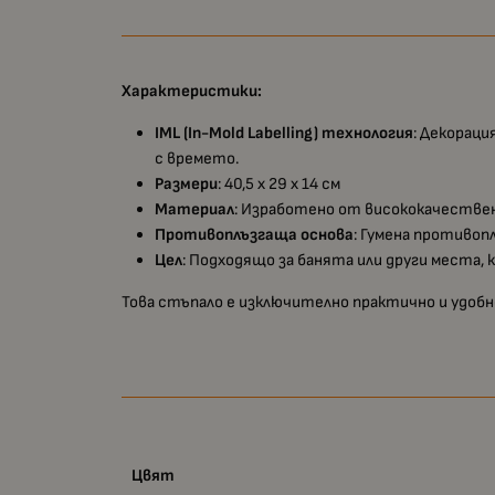
Характеристики:
IML (In-Mold Labelling) технология
: Декораци
с времето.
Размери
: 40,5 х 29 х 14 см
Материал
: Изработено от висококачествен
Противоплъзгаща основа
: Гумена противоп
Цел
: Подходящо за банята или други места,
Това стъпало е изключително практично и удобн
Цвят