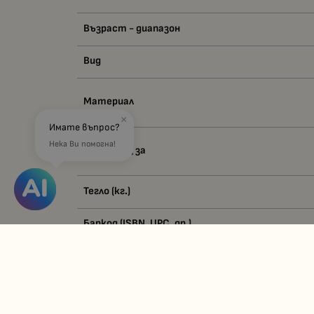
Възраст - диапазон
Вид
Материал
×
Имате въпрос?
Нека Ви помогна!
Подходящ за
Тегло (кг.)
Баркод (ISBN, UPC, др.)