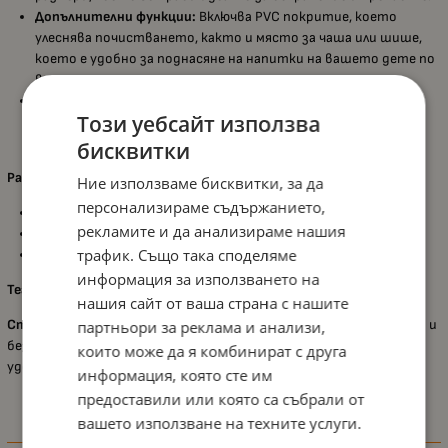
Допълнителни функции:
Включва PVC покритие, което
улеснява почистването, както и място за чаша или шише,
което е удобно за поднасяне на напитки на вашето дете по
време на хранене.
Стандарти за безопасност:
Продуктът е произведен в
Този уебсайт използва
съответствие с Европейския стандарт за безопасност
БДС EN 14988:2017+A1:2020 - Детски високи столчета.
бисквитки
Размери:
Ние използваме бисквитки, за да
персонализираме съдържанието,
Височина: 78 см;
рекламите и да анализираме нашия
Ширина: 62 см;
трафик. Също така споделяме
Дълбочина: 101 см.
информация за използването на
Тегло:
5.7 кг
нашия сайт от ваша страна с нашите
Столчето за хранене Lorelli - Marcel
е практично, функционално и
партньори за реклама и анализи,
безопасно решение за вашето дете, което ви осигурява
които може да я комбинират с друга
удобство и спокойствие по време на хранене.
информация, която сте им
предоставили или която са събрали от
вашето използване на техните услуги.
Характеристики