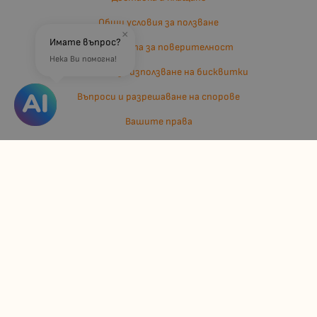
Общи условия за ползване
×
Имате въпрос?
Политиката за поверителност
Нека Ви помогна!
Политика за използване на бисквитки
Въпроси и разрешаване на спорове
Вашите права
Отказ от сделка
За нас
Отзиви
Карта на сайта
Контакти
Контакти
Джулианис ООД