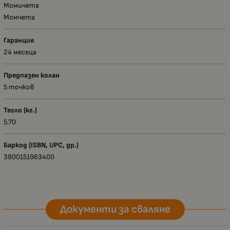
Момичета
Момчета
Гаранция
24 месеца
Предпазен колан
5 точков
Тегло (кг.)
5.70
Баркод (ISBN, UPC, др.)
3800151963400
Документи за сваляне