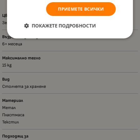
ПРИЕМЕТЕ ВСИЧКИ
Цвят
Зелен
ПОКАЖЕТЕ ПОДРОБНОСТИ
Възраст - диапазон
6+ месеца
Максимално тегло
15 kg
Вид
Столчета за хранене
Материал
Метал
Пластмаса
Текстил
Подходящ за