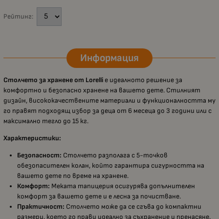
Рейтинг:
Информация
Столчето за хранене от Lorelli
е идеалното решение за
комфортно и безопасно хранене на вашето дете. Стилният
дизайн, висококачествените материали и функционалността му
го правят подходящ избор за деца от 6 месеца до 3 години или с
максимално тегло до 15 кг.
Характеристики:
Безопасност:
Столчето разполага с 5-точков
обезопасителен колан, който гарантира сигурността на
вашето дете по време на хранене.
Комфорт:
Меката тапицерия осигурява допълнителен
комфорт за вашето дете и е лесна за почистване.
Практичност:
Столчето може да се сгъва до компактни
размери, което го прави идеално за съхранение и пренасяне.