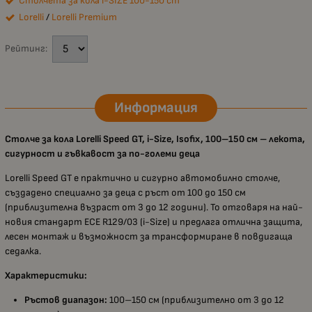
Столчета за кола i-SIZE 100-150 cm
Lorelli
/
Lorelli Premium
Рейтинг:
Информация
Столче за кола Lorelli Speed GT, i-Size, Isofix, 100–150 см – лекота,
сигурност и гъвкавост за по-големи деца
Lorelli Speed GT е практично и сигурно автомобилно столче,
създадено специално за деца с ръст от 100 до 150 см
(приблизителна възраст от 3 до 12 години). То отговаря на най-
новия стандарт ECE R129/03 (i-Size) и предлага отлична защита,
лесен монтаж и възможност за трансформиране в повдигаща
седалка.
Характеристики:
Ръстов диапазон:
100–150 см (приблизително от 3 до 12