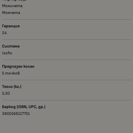
Момичета
Момчета
Гаранция
24
Система
Isofix
Предпазен колан
5 точков
Тегло (кг.)
5.30
Баркод (ISBN, UPC, др.)
3800166117751