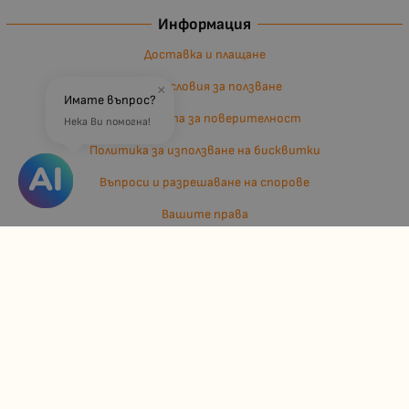
Информация
Доставка и плащане
Общи условия за ползване
×
Имате въпрос?
Политиката за поверителност
Нека Ви помогна!
Политика за използване на бисквитки
Въпроси и разрешаване на спорове
Вашите права
Отказ от сделка
За нас
Отзиви
Карта на сайта
Контакти