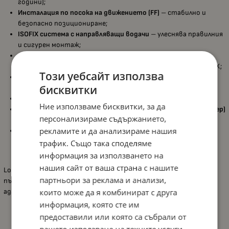
години);
Инсталация по посока на движението (FF)
– стабилно и
безопасно позициониране;
ISOFIX система с направляващи водачи
– улеснява правилния
и сигурен монтаж;
Лесен монтаж и с 3-точковия обезопасителен колан на
автомобила
– възможност за закрепване със или без ISOFIX;
Този уебсайт използва
Регулируема облегалка за глава с механизъм
– расте с
бисквитки
детето и гарантира комфорт и защита;
EPS вложка
– подобрена защита при страничен удар;
Ние използваме бисквитки, за да
Възможност за използване като повдигаща седалка (бустер)
персонализираме съдържанието,
– гъвкаво решение за по-големи деца;
рекламите и да анализираме нашия
Одобрено и сертифицирано по ECE R129/03 (i-Size)
–
осигурява най-високо ниво на безопасност според
трафик. Също така споделяме
европейските стандарти.
информация за използването на
нашия сайт от ваша страна с нашите
Lorelli Speed GT е отлично решение за безопасно и удобно
партньори за реклама и анализи,
пътуване на по-големи деца – леко, лесно за монтаж и
които може да я комбинират с друга
адаптивно спрямо растежа на детето.
информация, която сте им
предоставили или която са събрали от