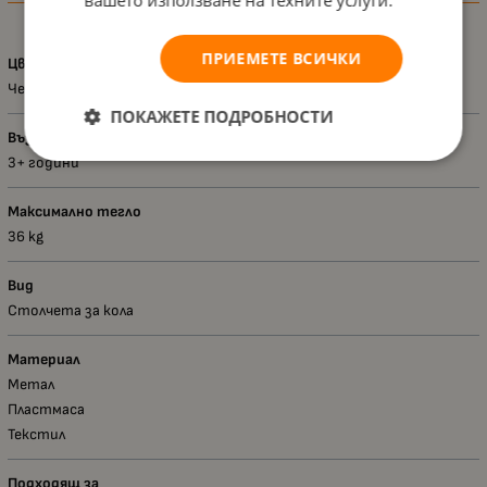
Характеристики
вашето използване на техните услуги.
ПРИЕМЕТЕ ВСИЧКИ
Цвят
Черен
ПОКАЖЕТЕ ПОДРОБНОСТИ
Възраст - диапазон
3+ години
Максимално тегло
36 kg
Вид
Столчета за кола
Материал
Метал
Пластмаса
Текстил
Подходящ за