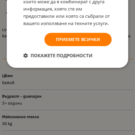
Регулируема облегалка за глава
– расте с детето,
които може да я комбинират с друга
осигурявайки комфорт и защита;
информация, която сте им
Съответствие със стандарт ECE R129/03 (i-Size)
–
предоставили или която са събрали от
отговаря на най-новите изисквания за безопасност.
вашето използване на техните услуги.
Lorelli Speed е чудесен избор за родители, търсещи практично,
безопасно и лесно за използване столче за по-голямото си дете.
ПРИЕМЕТЕ ВСИЧКИ
ПОКАЖЕТЕ ПОДРОБНОСТИ
Характеристики
Цвят
Бежов
Възраст - диапазон
3+ години
Максимално тегло
36 kg