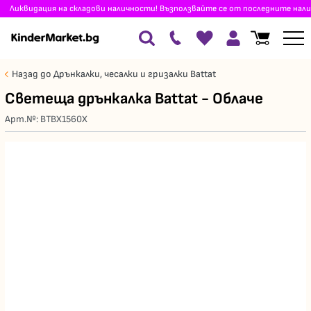
Ликвидация на складови наличности! Възползвайте се от последните нали
Назад до Дрънкалки, чесалки и гризалки Battat
Светеща дрънкалка Battat - Облаче
Арт.№:
BTBX1560X