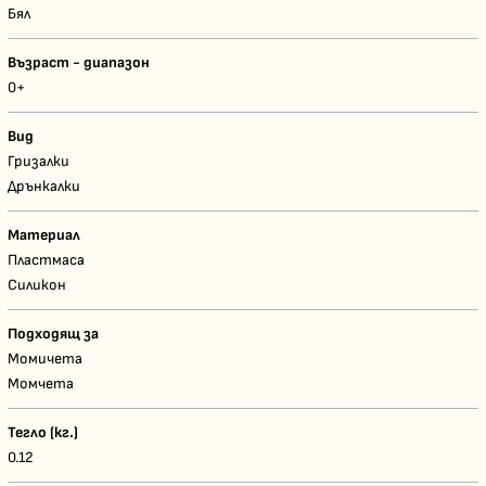
Бял
Възраст - диапазон
0+
Вид
Гризалки
Дрънкалки
Материал
Пластмаса
Силикон
Подходящ за
Момичета
Момчета
Тегло (кг.)
0.12