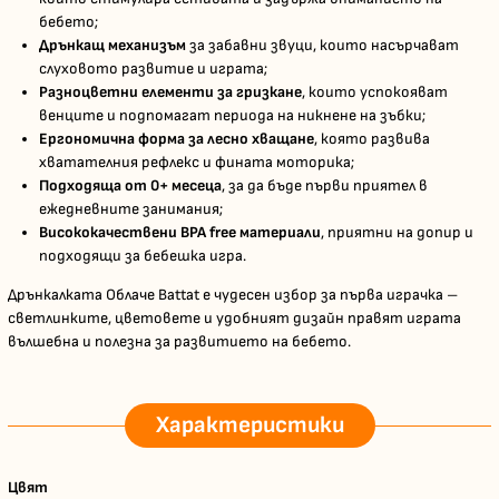
бебето;
Дрънкащ механизъм
за забавни звуци, които насърчават
слуховото развитие и играта;
Разноцветни елементи за гризкане
, които успокояват
венците и подпомагат периода на никнене на зъбки;
Ергономична форма за лесно хващане
, която развива
хватателния рефлекс и фината моторика;
Подходяща от 0+ месеца
, за да бъде първи приятел в
ежедневните занимания;
Висококачествени BPA free материали
, приятни на допир и
подходящи за бебешка игра.
Дрънкалката Облаче Battat е чудесен избор за първа играчка –
светлинките, цветовете и удобният дизайн правят играта
вълшебна и полезна за развитието на бебето.
Характеристики
Цвят