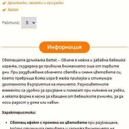
Дрънкалки, чесалки и гризалки
Battat
Рейтинг:
Информация
Светещата дрънкалка Battat – Облаче е нежна и забавна бебешка
играчка, създадена да привлича вниманието още от първите
дни. При раздвижване облачето светва и сменя цветовете си,
което превръща всяка игра в малка приказка и стимулира
зрителното възприятие на мъничето. Разноцветните
елементи са удобни за гризкане и помагат при никнене на зъбки,
а леката форма е лесна за хващане от бебешките ръчички, за да
носи радост у дома или навън.
Характеристики:
Светещ ефект с промяна на цветовете
при разклащане,
който стимулира сетивата и задържа вниманието на