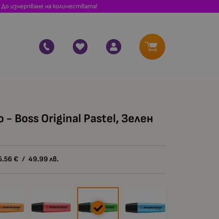
 До изчерпване на количествата!
 - Boss Original Pastel, Зелен
5.56
€
/
49.99
лв.