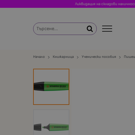
Ликвидация на складови налично
Начало
Книжарница
Ученически пособия
Пишещ