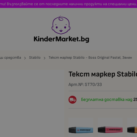
сти! Възползвайте се от последните налични продукти на специални цени.
и средства
Stabilo
Текст маркер Stabilo - Boss Original Pastel, Зелен
Текст маркер Stabilo
Арт.№:
ST70/33
Безплатна доставка над
2