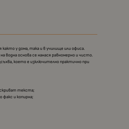
 както у дома, така и в училище или офиса.
а водна основа се нанася равномерно и чисто.
изсъхва, което е изключително практично при
а скриват текста;
 факс и копирна;