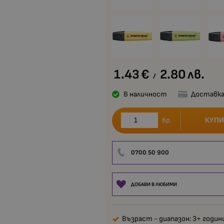
1.43
€
2.80
лв.
/
В наличност
Доставка
КУПИ
бр.
0700 50 900
ДОБАВИ В ЛЮБИМИ
Възраст - диапазон: 3+ годин