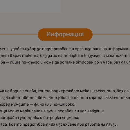
Информация
илен и удобен избор за подчертаване и организиране на информация
нт върху текста, без да го натоварват визуално, а мастилото н
ба – пише по-дълго и може да остане отворен до 4 часа, без да 
а на водна основа, които подчертават меко и елегантно, без д
апазва цветовете свежи върху всякакъв тип хартия, включително
поред нуждите – фино или по-широко;
аща лесно маркиране на думи, редове или цели абзаци;
ълготрайна употреба и по-рядка подмяна;
часа
, което предотвратява изсъхване при работа на паузи.