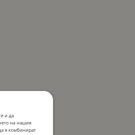
е и да
нето на нашия
 да я комбинират