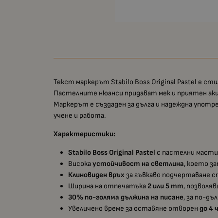
Текст маркерът Stabilo Boss Original Pastel е ст
Пастелните нюанси придават мек и приятен акце
Маркерът е създаден за дълга и надеждна употре
учене и работа.
Характеристики:
Stabilo Boss Original Pastel
с пастелни мастил
Висока
устойчивост на светлина
, което з
Клиновиден връх
за гъвкаво подчертаване с
Ширина на отпечатъка
2 или 5 mm
, позволяв
30% по-голяма дължина на писане
, за по-д
Увеличено време за оставяне отворен
до 4 