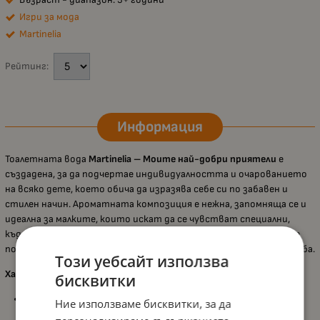
Игри за мода
Martinelia
Рейтинг:
Информация
Тоалетната вода
Martinelia – Моите най-добри приятели
е
създадена, за да подчертае индивидуалността и очарованието
на всяко дете, което обича да изразява себе си по забавен и
стилен начин. Ароматната композиция е нежна, запомняща се и
идеална за малките, които искат да се чувстват специални,
където и да отидат. Компактният флакон от
30 ml
удобно се
побира в детска чантичка и е перфектен за ежедневна употреба.
Този уебсайт използва
Характеристики:
бисквитки
Деликатен и запомнящ се аромат
, вдъхновен от
Ние използваме бисквитки, за да
приятелството и игривото настроение;