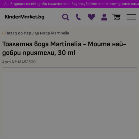
Ликвидация на складови наличности! Възползвайте се от последните нали
Назад до Игри за мода Martinelia
Тоалетна вода Martinelia - Моите най-
добри приятели, 30 ml
Арт.№:
MA52500