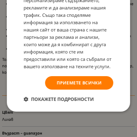
персонализираме съдържанието,
Практична опаковка от 30 ml
, удобна за носене и използване
рекламите и да анализираме нашия
навсякъде;
трафик. Също така споделяме
Лесно нанасяне чрез леко напръскване върху тялото (без
информация за използването на
лицето);
нашия сайт от ваша страна с нашите
Подходяща за освежаване няколко пъти дневно;
Дерматологично тестван продукт
, специално разработен
партньори за реклама и анализи,
за деца и безопасен за ежедневна употреба;
които може да я комбинират с друга
Препоръчителна възраст: над 3 години.
информация, която сте им
предоставили или която са събрали от
Тоалетната вода
My Best Friends
е чудесен избор за малки
почитатели на ароматите – нежна, свежа и с нотка детски чар,
вашето използване на техните услуги.
която прави всеки ден по-вълшебен.
ПРИЕМЕТЕ ВСИЧКИ
Характеристики
ПОКАЖЕТЕ ПОДРОБНОСТИ
Цвят
Лилав
Възраст - диапазон