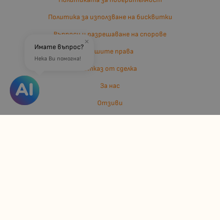
Политика за използване на бисквитки
Въпроси и разрешаване на спорове
×
Имате въпрос?
Вашите права
Нека Ви помогна!
Отказ от сделка
За нас
Отзиви
Карта на сайта
Контакти
Контакти
Джулианис ООД
ЕИК: 206362719
info:at:kindermarket.bg