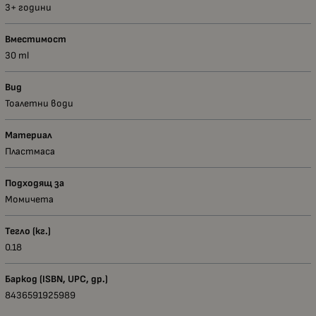
3+ години
Вместимост
30 ml
Вид
Тоалетни води
Материал
Пластмаса
Подходящ за
Момичета
Тегло (кг.)
0.18
Баркод (ISBN, UPC, др.)
8436591925989