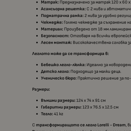
Матрак:
Предназначено за матрак 120 х 60 х 
Асансьорна решетка:
С 2 нива и автоматич
Подматрачна рамка:
2 нива за удобно регул
Чекмедже:
Голямо чекмедже за съхранение на
Материал:
Произведено от 18 мм ламиниран
Безопасност:
Отговаря на всички европейс
Лесен монтаж:
Висококачествена сглобка за
Леглото може да се трансформира в:
Бебешко легло-люлка:
Идеално за новороден
Детско легло:
Подходящо за малки деца.
Ученическо бюро:
Практично решение за по-
Размери:
Външни размери:
124 х 74 х 91 см
Габаритни размери:
123 х 76.5 х 12.5 см
Тегло:
41 кг
С
трансформиращото се легло Lorelli - Dream
, 