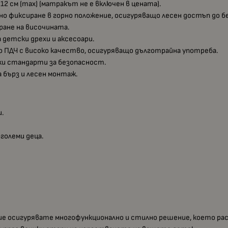
12 см (max) (матракът не е включен в цената).
но фиксиране в горно положение, осигуряващо лесен достъп до б
иране на височината.
 детски дрехи и аксесоари.
о ПДЧ с високо качество, осигуряващо дълготрайна употреба.
ки стандарти за безопасност.
 бърз и лесен монтаж.
и.
големи деца.
вие осигурявате многофункционално и стилно решение, което р