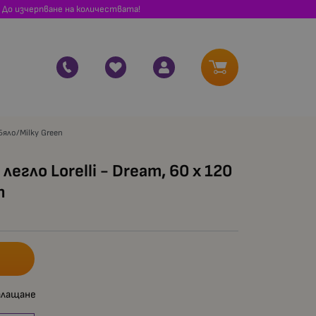
 До изчерпване на количествата!
Бяло/Milky Green
егло Lorelli - Dream, 60 x 120
n
плащане