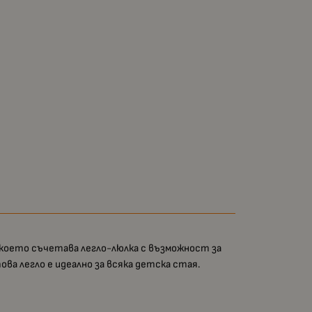
което съчетава легло-люлка с възможност за
а легло е идеално за всяка детска стая.