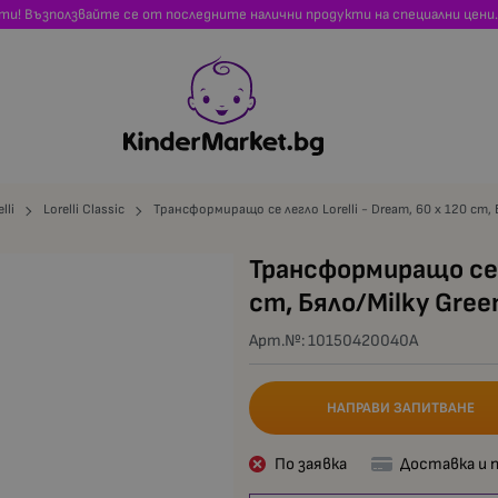
сти! Възползвайте се от последните налични продукти на специални цени.
lli
Lorelli Classic
Трансформиращо се легло Lorelli - Dream, 60 x 120 cm, 
Трансформиращо се л
cm, Бяло/Milky Gree
Арт.№:
10150420040A
НАПРАВИ ЗАПИТВАНЕ
По заявка
Доставка и 