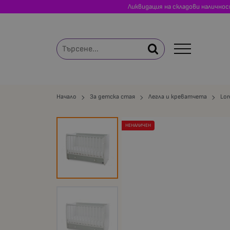
Ликвидация на складови налично
Начало
За детска стая
Легла и креватчета
Lore
НЕНАЛИЧЕН