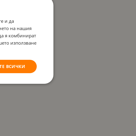
е и да
нето на нашия
 да я комбинират
ашето използване
ТЕ ВСИЧКИ