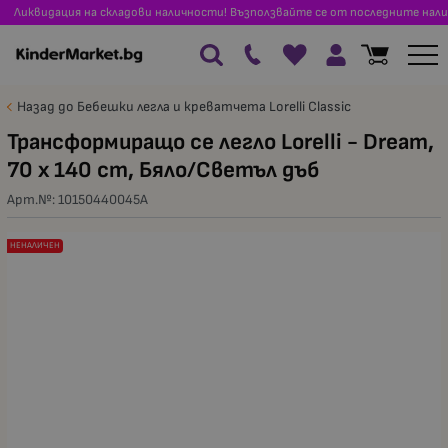
Ликвидация на складови наличности! Възползвайте се от последните нали
Назад до Бебешки легла и креватчета Lorelli Classic
Трансформиращо се легло Lorelli - Dream,
70 x 140 cm, Бяло/Светъл дъб
Арт.№:
10150440045A
НЕНАЛИЧЕН