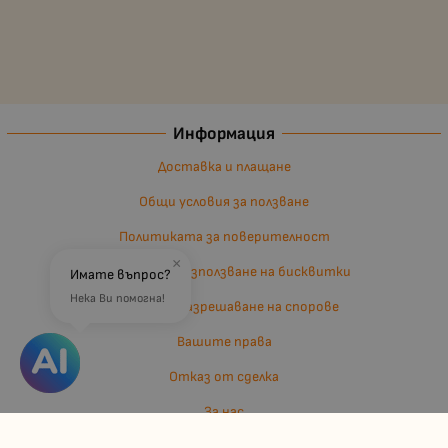
Информация
Доставка и плащане
Общи условия за ползване
Политиката за поверителност
×
Политика за използване на бисквитки
Имате въпрос?
Нека Ви помогна!
Въпроси и разрешаване на спорове
Вашите права
Отказ от сделка
За нас
Отзиви