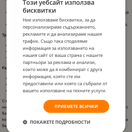
Този уебсайт използва
качество, осигуряващо дълготрайност и безопасност.
бисквитки
Безопасност:
Отговаря на всички европейски стандарти за
безопасност.
Ние използваме бисквитки, за да
Монтаж:
Висококачествена сглобка за лесен и бърз монтаж.
персонализираме съдържанието,
рекламите и да анализираме нашия
Трансформация:
трафик. Също така споделяме
Бебешко легло-люлка:
Удобно за новородени.
информация за използването на
Детско легло:
Перфектно за малки деца.
нашия сайт от ваша страна с нашите
Ученическо бюро:
Практично решение за по-големи деца.
партньори за реклама и анализи,
Размери:
които може да я комбинират с друга
информация, която сте им
Външни размери:
144 х 84 х 92,5 см
предоставили или която са събрали от
Габаритни размери:
143 х 86 х 12 см
вашето използване на техните услуги.
Тегло:
49 кг
С
трансформиращото се легло Lorelli - Dream
, вие получавате
ПРИЕМЕТЕ ВСИЧКИ
многофункционално и стилно решение, което ще расте заедно с
вашето дете. Изберете
Lorelli - Dream
и се насладете на
комфорт и безопасност през всички етапи на израстването на
ПОКАЖЕТЕ ПОДРОБНОСТИ
вашето дете!