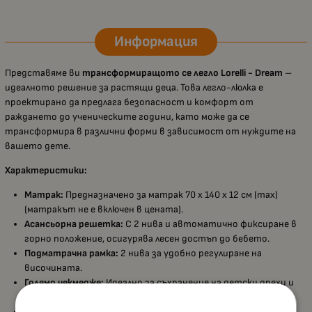
Информация
Представяме ви
трансформиращото се легло Lorelli - Dream
–
идеалното решение за растящи деца. Това легло-люлка е
проектирано да предлага безопасност и комфорт от
раждането до ученическите години, като може да се
трансформира в различни форми в зависимост от нуждите на
вашето дете.
Характеристики:
Матрак:
Предназначено за матрак 70 х 140 х 12 см (max)
(матракът не е включен в цената).
Асансьорна решетка:
С 2 нива и автоматично фиксиране в
горно положение, осигурява лесен достъп до бебето.
Подматрачна рамка:
2 нива за удобно регулиране на
височината.
Голямо чекмедже:
Идеално за съхранение на детски дрехи и
аксесоари.
Материал:
Произведено от 18 мм ламинирано ПДЧ с високо