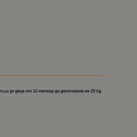
одяща
за деца от 12 месеца до достигане на 25 kg
.