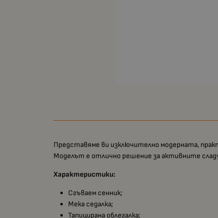
Представяме ви изключително модерната, практ
Моделът е отлично решение за активните сладу
Характеристики:
Сгъваем сенник;
Мека седалка;
Тапицирана облегалка;