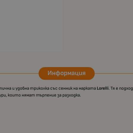
Информация
ична и удобна триколка със сенник на марката
Lorelli
. Тя е подх
ри, които нямат търпение за разходка.