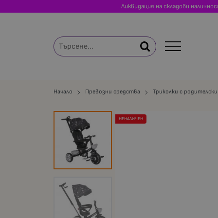
Ликвидация на складови налично
Начало
Превозни средства
Триколки с родителск
НЕНАЛИЧЕН