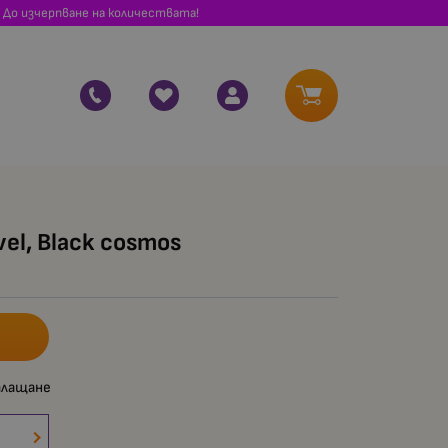
 До изчерпване на количествата!
vel, Black cosmos
плащане