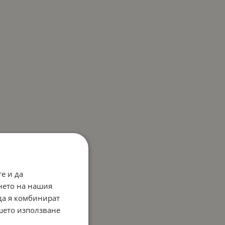
е и да
нето на нашия
 да я комбинират
ашето използване