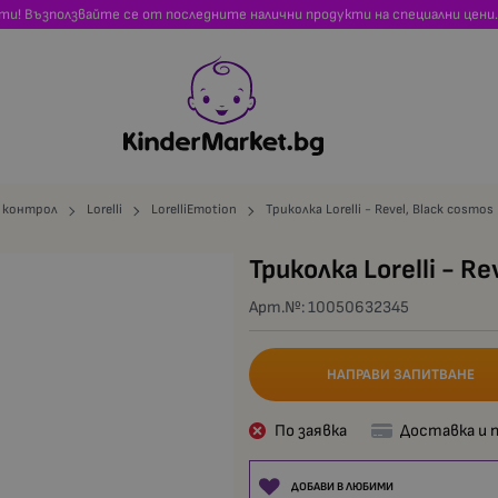
сти! Възползвайте се от последните налични продукти на специални цени.
и контрол
Lorelli
LorelliEmotion
Триколка Lorelli - Revel, Black cosmos
Триколка Lorelli - Re
Арт.№:
10050632345
НАПРАВИ ЗАПИТВАНЕ
По заявка
Доставка и 
ДОБАВИ В ЛЮБИМИ