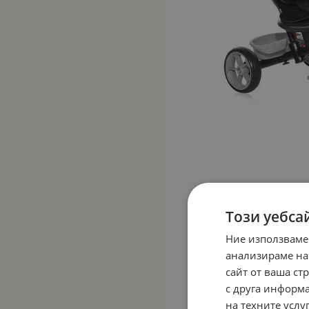
Този уебса
Ние използваме
анализираме на
сайт от ваша ст
с друга информа
на техните услуг