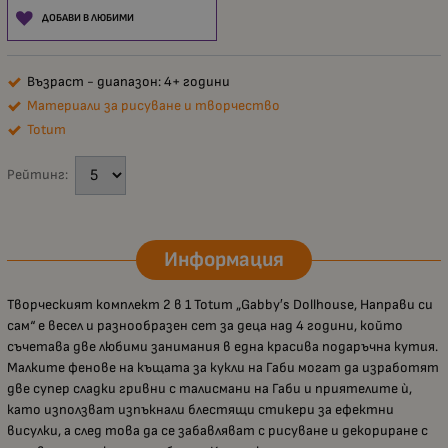
ДОБАВИ В ЛЮБИМИ
Възраст - диапазон: 4+ години
Материали за рисуване и творчество
Totum
Рейтинг:
Информация
Творческият комплект 2 в 1 Totum „Gabby′s Dollhouse, Направи си
сам“ е весел и разнообразен сет за деца над 4 години, който
съчетава две любими занимания в една красива подаръчна кутия.
Малките фенове на къщата за кукли на Габи могат да изработят
две супер сладки гривни с талисмани на Габи и приятелите ѝ,
като използват изпъкнали блестящи стикери за ефектни
висулки, а след това да се забавляват с рисуване и декориране с