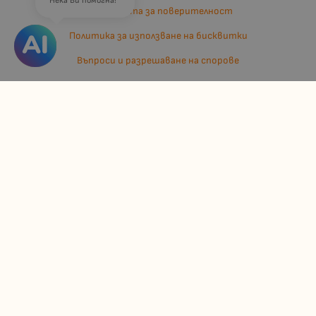
Нека Ви помогна!
Политиката за поверителност
Политика за използване на бисквитки
Въпроси и разрешаване на спорове
Вашите права
Отказ от сделка
За нас
Отзиви
Карта на сайта
Контакти
Контакти
Джулианис ООД
ЕИК: 206362719
info:at:kindermarket.bg