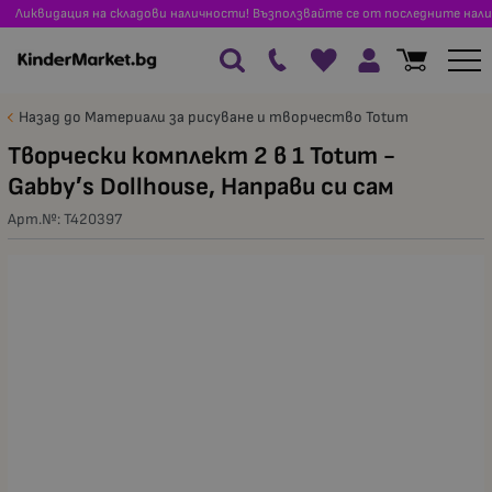
Ликвидация на складови наличности! Възползвайте се от последните нали
Назад до Материали за рисуване и творчество Totum
Творчески комплект 2 в 1 Totum -
Gabby′s Dollhouse, Направи си сам
Арт.№:
T420397