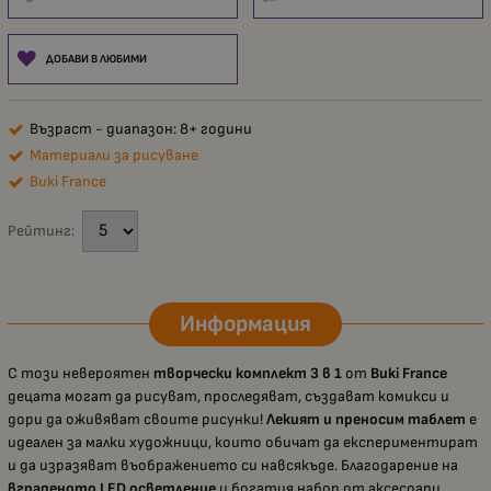
ДОБАВИ В ЛЮБИМИ
Възраст - диапазон: 8+ години
Материали за рисуване
Buki France
Рейтинг:
Информация
С този невероятен
творчески комплект 3 в 1
от
Buki France
децата могат да рисуват, проследяват, създават комикси и
дори да оживяват своите рисунки!
Лекият и преносим таблет
е
идеален за малки художници, които обичат да експериментират
и да изразяват въображението си навсякъде. Благодарение на
вграденото LED осветление
и богатия набор от аксесоари,