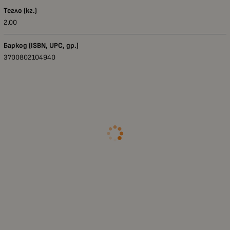
Тегло (кг.)
2.00
Баркод (ISBN, UPC, др.)
3700802104940