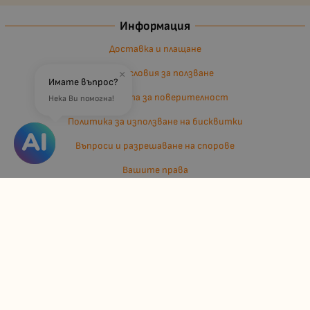
Информация
Доставка и плащане
Общи условия за ползване
×
Имате въпрос?
Политиката за поверителност
Нека Ви помогна!
Политика за използване на бисквитки
Въпроси и разрешаване на спорове
Вашите права
Отказ от сделка
За нас
Отзиви
Карта на сайта
Контакти