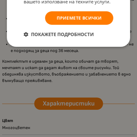
вашето използване на техните услуги.
молива, четка, 2 гел химикала (златен и сребърен), 1 фин
маркер, молив, гумичка, линийка и острилка;
ПРИЕМЕТЕ ВСИЧКИ
Изисква 4 батерии LR03-AAA
(не са включени) –
инсталирането трябва да се извърши от възрастен;
Подходящ за деца над 8 години
– използването трябва да е
ПОКАЖЕТЕ ПОДРОБНОСТИ
под наблюдение на възрастен;
Предупреждение:
съдържа малки части и остри върхове – не
е подходящ за деца под 36 месеца.
Комплектът е идеален за деца, които обичат да творят,
мечтаят и искат да дадат живот на своите рисунки. Той
обединява изкуството, въображението и забавлението в едно
вълнуващо преживяване.
Характеристики
Цвят
Многоцветен