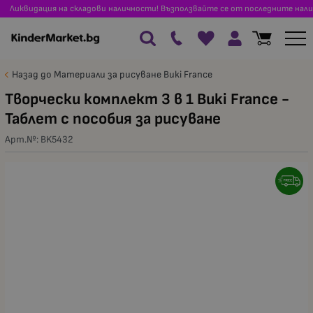
Ликвидация на складови наличности! Възползвайте се от последните нали
Назад до Материали за рисуване Buki France
Творчески комплект 3 в 1 Buki France -
Таблет с пособия за рисуване
Арт.№:
BK5432