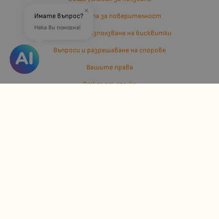
×
Имате въпрос?
Политиката за поверителност
Нека Ви помогна!
Политика за използване на бисквитки
Въпроси и разрешаване на спорове
Вашите права
Отказ от сделка
За нас
Отзиви
Карта на сайта
Контакти
Контакти
Джулианис ООД
ЕИК: 206362719