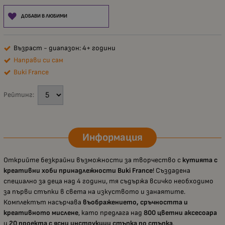
ДОБАВИ В ЛЮБИМИ
Възраст - диапазон: 4+ години
Направи си сам
Buki France
Рейтинг:
Информация
Открийте безкрайни възможности за творчество с
кутията с
креативни хоби принадлежности Buki France
! Създадена
специално за деца над 4 години, тя съдържа всичко необходимо
за първи стъпки в света на изкуството и занаятите.
Комплектът насърчава
въображението, сръчността и
креативното мислене
, като предлага над
800 цветни аксесоара
и
20 проекта с ясни инструкции стъпка по стъпка
.