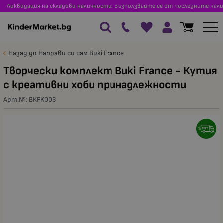
Ликвидация на складови наличности! Възползвайте се от последните нали
Назад до Направи си сам Buki France
Творчески комплект Buki France - Кутия
с креативни хоби принадлежности
Арт.№:
BKFK003