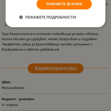
ПРИЕМЕТЕ ВСИЧКИ
почистващи шишчета, 125 дървени пръчки, 38 листа филц, 5
листа гофрирана хартия, 35 листа хартия, дървени
мъниста, помпони, еластичен конец и илюстрирани
ПОКАЖЕТЕ ПОДРОБНОСТИ
инструкции;
Подходящ за деца над 4 години
.
Тази богата кутия е истинско съкровище за малки творци,
които обичат да изрязват, лепят, боядисват и създават.
Перфектен избор за вдъхновяващи часове, изпълнени с
въображение и цветно забавление!
Характеристики
Цвят
Многоцветен
Възраст - диапазон
4+ години