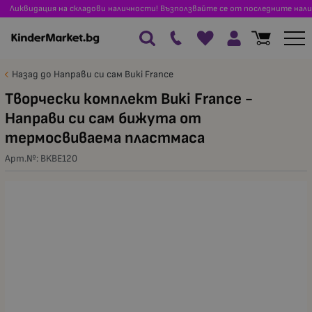
Ликвидация на складови наличности! Възползвайте се от последните нали
Назад до Направи си сам Buki France
Творчески комплект Buki France -
Направи си сам бижута от
термосвиваема пластмаса
Арт.№:
BKBE120