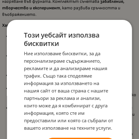
нагряване във фурната. Комплектът съчетава
забавление,
творчество и експеримент
, като развива сръчността и
въображението.
Характеристики:
Този уебсайт използва
Комплект за изработка на бижута от термосвиваема
бисквитки
пластмаса
– оцветете, изпечете и създайте твърди и
устойчиви талисмани;
Ние използваме бисквитки, за да
Интерактивен процес
– при нагряване пластмасата се
персонализираме съдържанието,
свива и втвърдява, превръщайки се в готови елементи за
рекламите и да анализираме нашия
бижута;
трафик. Също така споделяме
Възможност за изработка на 7 бижута
– гривни, обеци,
колиета и ключодържатели;
информация за използването на
Богат набор от аксесоари
– включва цветни моливи,
нашия сайт от ваша страна с нашите
верижки, пръстени и закопчалки за персонализиране на всяко
партньори за реклама и анализи,
творение;
които може да я комбинират с друга
Комплектът включва:
4 листа термосвиваема пластмаса с
информация, която сте им
предварително изрязани форми, 9 цветни молива, 15 златни
предоставили или която са събрали от
пръстена (6 mm), 15 сребърни пръстена (6 mm), 3 сребърни
вашето използване на техните услуги.
пръстена (8 mm), 1 златен пръстен (8 mm), 4 златни
верижки, 1 сребърна верижка, 1 ключодържател, 4 стойки за