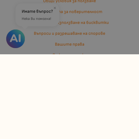
Общи условия за ползване
×
Имате въпрос?
Политиката за поверителност
Нека Ви помогна!
Политика за използване на бисквитки
Въпроси и разрешаване на спорове
Вашите права
Отказ от сделка
За нас
Отзиви
Карта на сайта
Контакти
Контакти
Джулианис ООД
ЕИК: 206362719