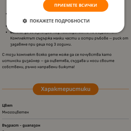
обеци, 3 златни закопчалки, 1 сребърна закопчалка и
ПРИЕМЕТЕ ВСИЧКИ
илюстрирани инструкции;
Развива творческото мислене и фината моторика
–
насърчава вниманието към детайла и чувството за стил;
ПОКАЖЕТЕ ПОДРОБНОСТИ
Подходящ за деца над 8 години
;
Важно:
да се използва под наблюдението на възрастен.
Комплектът съдържа малки части и остри ръбове – риск от
задавяне при деца под 3 години.
С този комплект всяко дете може да се почувства като
истински дизайнер – да оцветява, създава и носи своите
собствени, ръчно направени бижута!
Характеристики
Цвят
Многоцветен
Възраст - диапазон