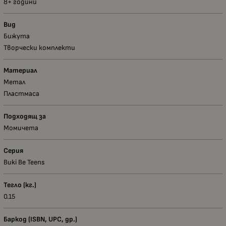
8+ години
Вид
Бижута
Творчески комплекти
Материал
Метал
Пластмаса
Подходящ за
Момичета
Серия
Buki Be Teens
Тегло (кг.)
0.15
Баркод (ISBN, UPC, др.)