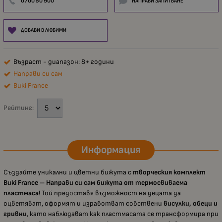
0700 50 900
НАПРАВИ ЗАПИТВАНЕ
ДОБАВИ В ЛЮБИМИ
Възраст - диапазон: 8+ години
Направи си сам
Buki France
Рейтинг:
Информация
Създайте уникални и цветни бижута с
творческия комплект
Buki France – Направи си сам бижута от термосвиваема
пластмаса
! Той предоставя възможност на децата да
оцветяват, оформят и изработват собствени
висулки, обеци и
гривни
, като наблюдават как пластмасата се трансформира при