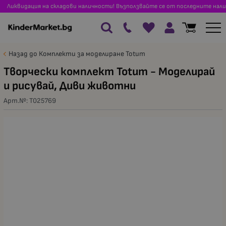
Ликвидация на складови наличности! Възползвайте се от последните нали
Назад до Комплекти за моделиране Totum
Творчески комплект Totum - Моделирай
и рисувай, Диви животни
Арт.№:
T025769