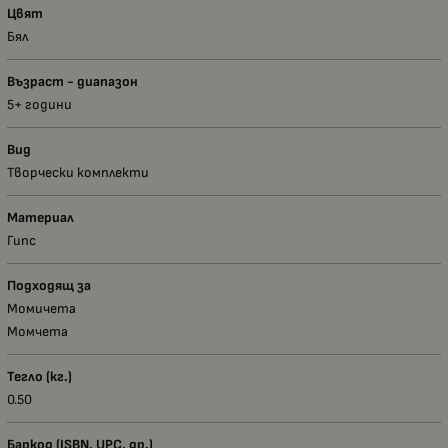
Цвят
Бял
Възраст - диапазон
5+ години
Вид
Творчески комплекти
Материал
Гипс
Подходящ за
Момичета
Момчета
Тегло (кг.)
0.50
Баркод (ISBN, UPC, др.)