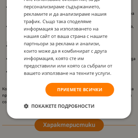
персонализираме съдържанието,
Творчески комплект
Totum
за отливане и рисуване, който
позволява на детето да създаде свои собствени фигурки на
рекламите и да анализираме нашия
диви животни;
трафик. Също така споделяме
Изработка и оцветяване на
10 гипсови животни
– маймуна,
информация за използването на
фламинго, жираф, крокодил, лъв, слон, носорог, папагал и
нашия сайт от ваша страна с нашите
зебра, което носи разнообразие и дълга игра;
партньори за реклама и анализи,
Включени
6 буркана с боя
, които дават богат избор от
които може да я комбинират с друга
цветове за персонализиране на фигурките;
информация, която сте им
Четка
в комплекта, за да може детето веднага да започне да
рисува и да добавя детайли;
предоставили или която са събрали от
Подходящ за деца
над 5 години
, като подпомага
вашето използване на техните услуги.
творческото мислене и сръчността.
Комплектът е страхотен подарък за малки любители на дивата
ПРИЕМЕТЕ ВСИЧКИ
природа, които искат да творят, да оцветяват и да създават
собствена цветна животинска колекция.
ПОКАЖЕТЕ ПОДРОБНОСТИ
Характеристики