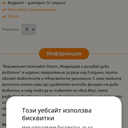
Възраст - диапазон: 5+ години
Комплекти за моделиране
Totum
Рейтинг:
Информация
Творческият комплект Totum „Моделирай и рисувай диви
животни“ е чудесно предложение за деца над 5 години, които
обичат животните и творческите занимания. С него малките
артисти могат сами да изработят гипсови фигурки на диви
животни, а след това да ги оцветят по свой вкус, като
развиват въображението си, фината моторика и търпението
си. Процесът е лесен и много забавен, а готовите фигурки се
превръщат в страхотна колекция или декорация, с която
Този уебсайт използва
детето може да се гордее.
бисквитки
Характеристики:
Ние използваме бисквитки, за да