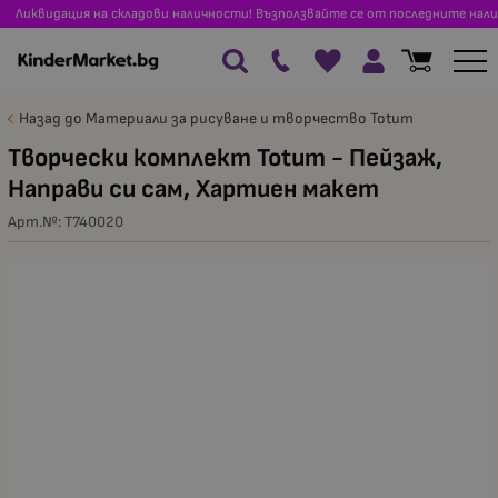
Ликвидация на складови наличности! Възползвайте се от последните нали
Назад до Материали за рисуване и творчество Totum
Творчески комплект Totum - Пейзаж,
Направи си сам, Хартиен макет
Арт.№:
T740020