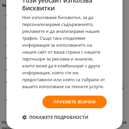
Този уебсайт използва
Характеристики:
бисквитки
Подходящ за деца
от 3 до 6 години
, като е съобразен с
Ние използваме бисквитки, за да
ранните им умения за сгъване и подреждане;
персонализираме съдържанието,
Хартиен макет на пейзаж
с 15 елемента за сгъване, който
рекламите и да анализираме нашия
позволява детето да създаде собствена сценка стъпка по
трафик. Също така споделяме
стъпка;
информация за използването на
Включва
15 хартиени фигури за сгъване
, които развиват
нашия сайт от ваша страна с нашите
сръчността и правят резултата разнообразен;
Има
картонена основа за подреждане
, за да се подреди
партньори за реклама и анализи,
пейзажът стабилно и красиво;
които може да я комбинират с друга
Добавени
инструкции
, които помагат при сгъването и
информация, която сте им
подредбата, ако детето срещне трудност;
предоставили или която са събрали от
Включен
3D магически лист
и възможност за използване на
вашето използване на техните услуги.
приложение, с които елементите оживяват през камерата
на смартфон;
Стимулира
координацията
,
концентрацията
и
ПРИЕМЕТЕ ВСИЧКИ
любопитството, докато детето сгъва, подрежда и
наблюдава 3D ефектите.
ПОКАЖЕТЕ ПОДРОБНОСТИ
Комплектът е прекрасен избор за малки изследователи – дава им
радост от създаването на собствен пейзаж и добавя