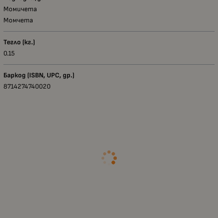
Момичета
Момчета
Тегло (кг.)
0.15
Баркод (ISBN, UPC, др.)
8714274740020