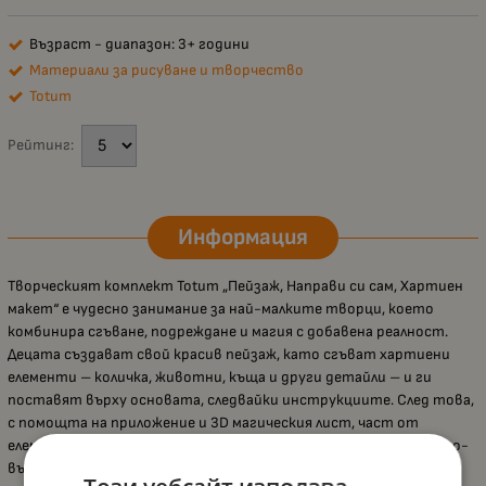
Възраст - диапазон: 3+ години
Материали за рисуване и творчество
Totum
Рейтинг:
Информация
Творческият комплект Totum „Пейзаж, Направи си сам, Хартиен
макет“ е чудесно занимание за най-малките творци, което
комбинира сгъване, подреждане и магия с добавена реалност.
Децата създават свой красив пейзаж, като сгъват хартиени
елементи – количка, животни, къща и други детайли – и ги
поставят върху основата, следвайки инструкциите. След това,
с помощта на приложение и 3D магическия лист, част от
елементите „оживяват“ пред тях, което прави играта още по-
вълнуваща и стимулира любопитството към света наоколо.