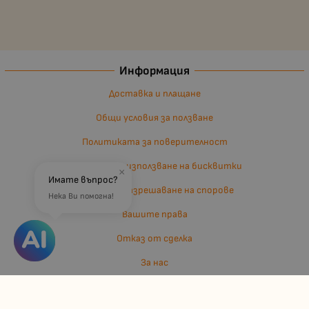
Информация
Доставка и плащане
Общи условия за ползване
Политиката за поверителност
Политика за използване на бисквитки
×
Имате въпрос?
Въпроси и разрешаване на спорове
Нека Ви помогна!
Вашите права
Отказ от сделка
За нас
Отзиви