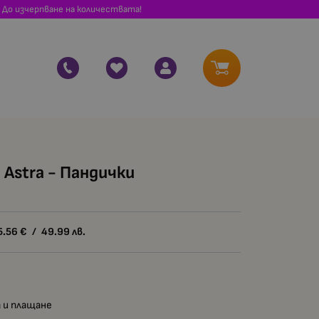
 До изчерпване на количествата!
 Astra - Пандички
5.56
€
/
49.99
лв.
 и плащане