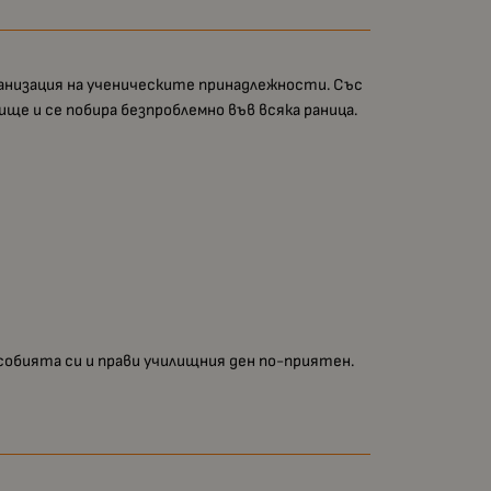
организация на ученическите принадлежности. Със
ще и се побира безпроблемно във всяка раница.
особията си и прави училищния ден по-приятен.