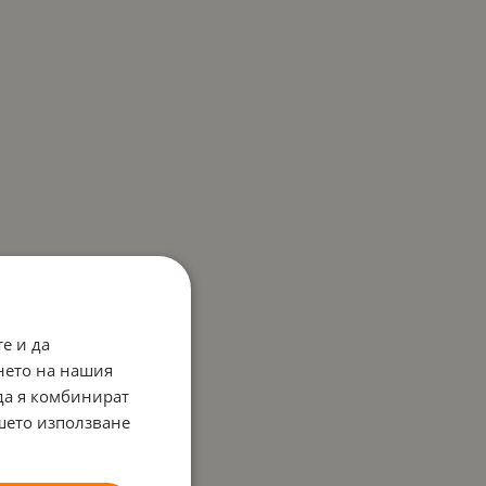
е и да
нето на нашия
 да я комбинират
ашето използване