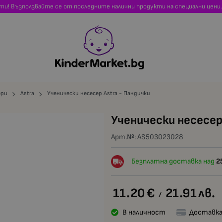
сти! Възползвайте се от последните налични продукти на специални цени.
ери
Astra
Ученически несесер Astra - Пандички
Ученически несесер
Арт.№:
AS503023028
Безплатна доставка над
2
11.20
€
21.91
лв.
/
В наличност
Доставка