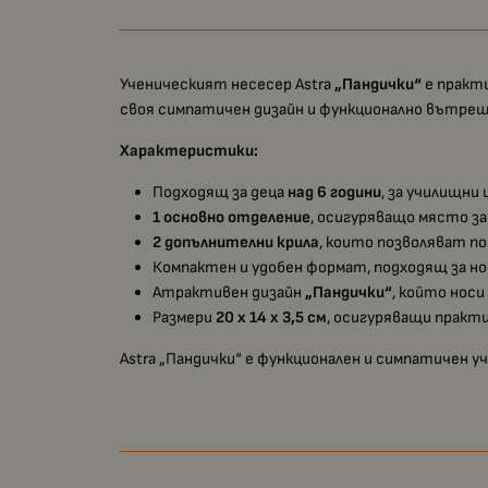
Ученическият несесер Astra
„Пандички“
е практи
своя симпатичен дизайн и функционално вътрешн
Характеристики:
Подходящ за деца
над 6 години
, за училищни
1 основно отделение
, осигуряващо място за 
2 допълнителни крила
, които позволяват по
Компактен и удобен формат, подходящ за нос
Атрактивен дизайн
„Пандички“
, който носи
Размери
20 x 14 x 3,5 см
, осигуряващи практ
Astra „Пандички“ е функционален и симпатичен у