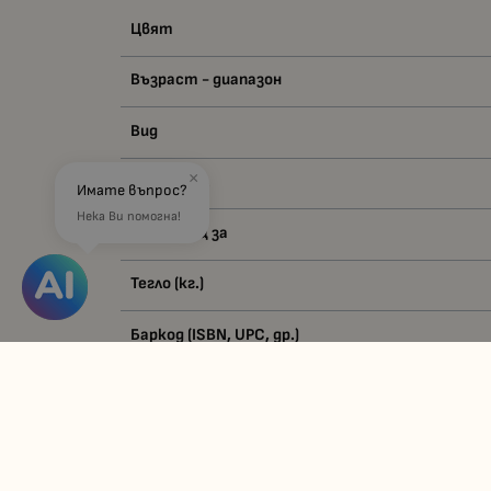
Цвят
Възраст - диапазон
Вид
×
Материал
Имате въпрос?
Нека Ви помогна!
Подходящ за
Тегло (кг.)
Баркод (ISBN, UPC, др.)