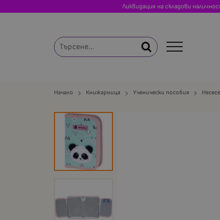
Ликвидация на складови налично
Начало
Книжарница
Ученически пособия
Несес