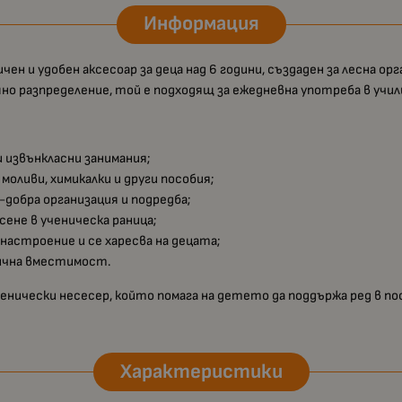
Информация
чен и удобен аксесоар за деца над 6 години, създаден за лесна 
о разпределение, той е подходящ за ежедневна употреба в учили
 и извънкласни занимания;
моливи, химикалки и други пособия;
-добра организация и подредба;
ене в ученическа раница;
 настроение и се харесва на децата;
ична вместимост.
ченически несесер, който помага на детето да поддържа ред в п
Характеристики