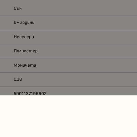
Син
6+ години
Несесери
Полиестер
Момичета
0.18
5901137196602