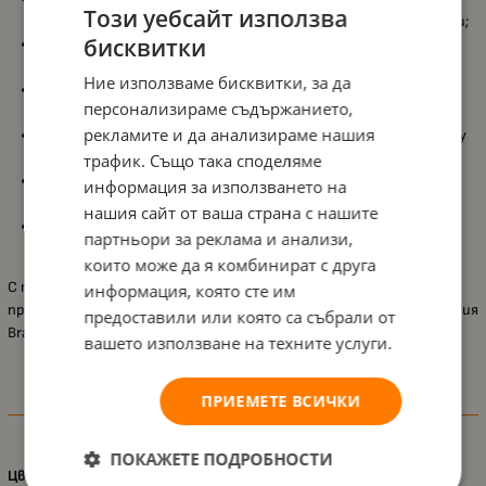
Този уебсайт използва
подреденост и лесен достъп до моливи, химикали и гумички;
бисквитки
Класически правоъгълен дизайн
, подходящ за чанта или
раница;
Ние използваме бисквитки, за да
Сив цвят със зелено обкрайчване
, придаващ модерен и
персонализираме съдържанието,
енергичен вид;
рекламите и да анализираме нашия
Цветен принт на любимите герои – Leon, Colt и Crow
върху
предния панел;
трафик. Също така споделяме
Оригинален лицензиран продукт
, гарантиращ качество и
информация за използването на
автентичност;
нашия сайт от ваша страна с нашите
Предлага се без съдържание
, което позволява
партньори за реклама и анализи,
персонализиране според нуждите на ученика.
които може да я комбинират с друга
С този несесер учениците не просто подреждат
информация, която сте им
принадлежностите си – те носят със себе си и част от любимия
предоставили или която са събрали от
Brawl Stars свят.
вашето използване на техните услуги.
ПРИЕМЕТЕ ВСИЧКИ
Характеристики
ПОКАЖЕТЕ ПОДРОБНОСТИ
Цвят