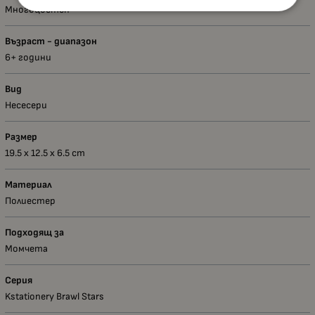
Многоцветен
Възраст - диапазон
6+ години
Вид
Несесери
Размер
19.5 x 12.5 x 6.5 cm
Материал
Полиестер
Подходящ за
Момчета
Серия
Kstationery Brawl Stars