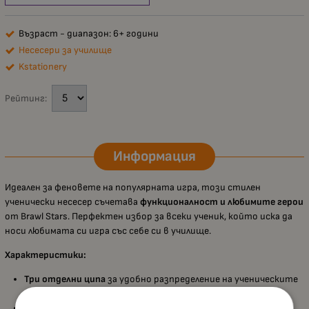
Възраст - диапазон: 6+ години
Несесери за училище
Kstationery
Рейтинг:
Информация
Идеален за феновете на популярната игра, този стилен
ученически несесер съчетава
функционалност и любимите герои
от Brawl Stars. Перфектен избор за всеки ученик, който иска да
носи любимата си игра със себе си в училище.
Характеристики:
Три отделни ципа
за удобно разпределение на ученическите
пособия;
Ластични гнезда
във вътрешността, осигуряващи