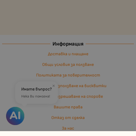
Информация
Доставка и плащане
Общи условия за ползване
Политиката за поверителност
×
Политика за използване на бисквитки
Имате въпрос?
Въпроси и разрешаване на спорове
Нека Ви помогна!
Вашите права
Отказ от сделка
За нас