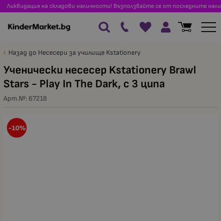
Ликвидация на складови наличности! Възползвайте се от последните нали
Назад до Несесери за училище Kstationery
Ученически несесер Kstationery Brawl
Stars - Play In The Dark, с 3 ципа
Арт.№:
67218
-10%