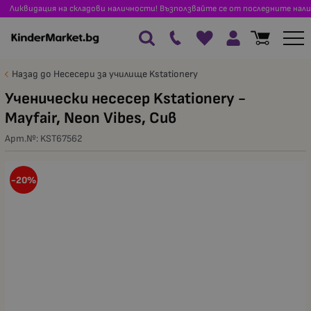
Ликвидация на складови наличности! Възползвайте се от последните нали
Назад до Несесери за училище Kstationery
Ученически несесер Kstationery -
Mayfair, Neon Vibes, Сив
Арт.№:
KST67562
-20%