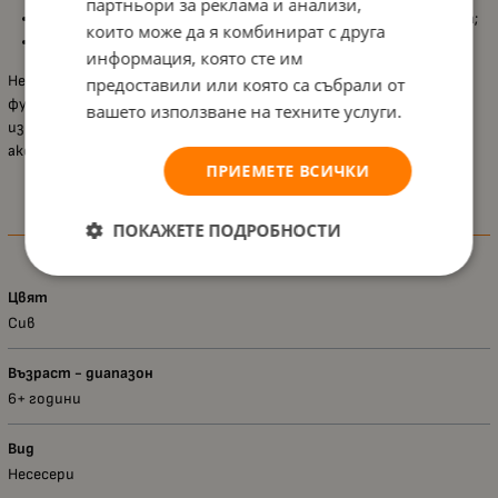
партньори за реклама и анализи,
Компактни размери
, подходящи за всяка ученическа раница;
които може да я комбинират с друга
Размери
22 x 8,5 x 5,5 см
, практични и удобни за училище.
информация, която сте им
Несесерът Kstationery
Mayfair – Neon Vibes, Сив
комбинира
предоставили или която са събрали от
функционалност и модерен дизайн, което го прави отличен
вашето използване на техните услуги.
избор за ученици, които търсят удобен и стилен ученически
аксесоар за всеки учебен ден.
ПРИЕМЕТЕ ВСИЧКИ
ПОКАЖЕТЕ ПОДРОБНОСТИ
Характеристики
Цвят
Сив
Възраст - диапазон
6+ години
Вид
Несесери