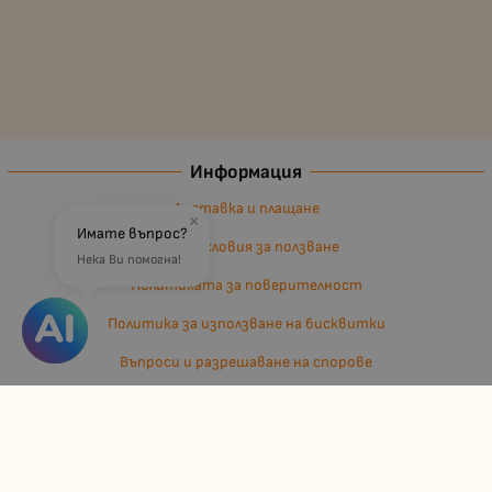
Информация
Доставка и плащане
×
Имате въпрос?
Общи условия за ползване
Нека Ви помогна!
Политиката за поверителност
Политика за използване на бисквитки
Въпроси и разрешаване на спорове
Вашите права
Отказ от сделка
За нас