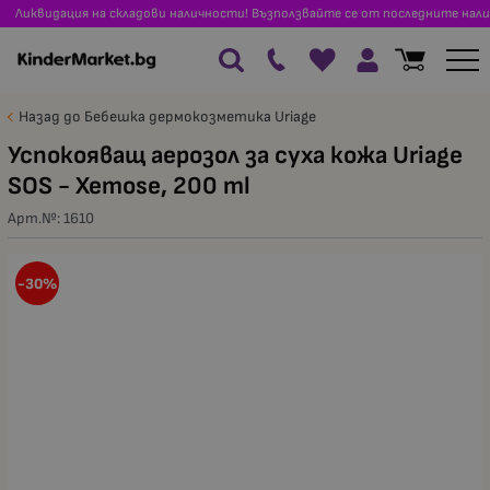
Ликвидация на складови наличности! Възползвайте се от последните нали
Назад до Бебешка дермокозметика Uriage
Успокояващ аерозол за суха кожа Uriage
SOS - Xemose, 200 ml
Арт.№:
1610
-30%