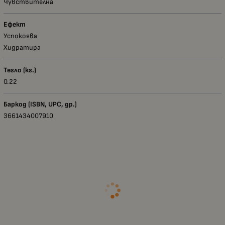
Чувствителна
Ефект
Успокоява
Хидратира
Тегло (кг.)
0.22
Баркод (ISBN, UPC, др.)
3661434007910