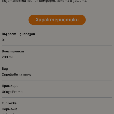
възстановява нейния комфорт, мекота и защита.
Характеристики
Възраст - диапазон
0+
Вместимост
200 ml
Вид
Спрейове за тяло
Промоции
Uriage Promo
Тип кожа
Нормална