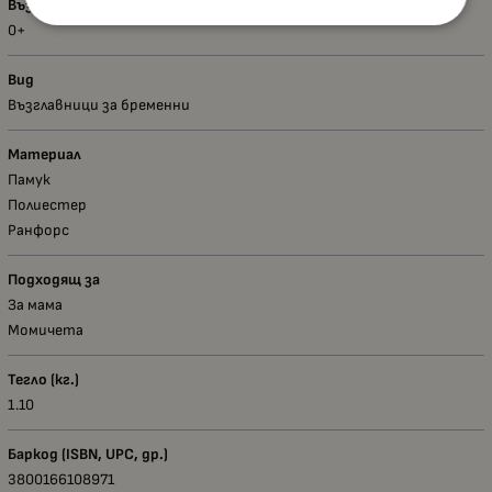
Възраст - диапазон
0+
Вид
Възглавници за бременни
Материал
Памук
Полиестер
Ранфорс
Подходящ за
За мама
Момичета
Тегло (кг.)
1.10
Баркод (ISBN, UPC, др.)
3800166108971