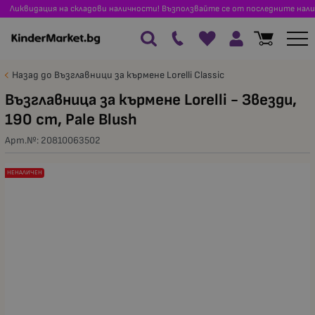
Ликвидация на складови наличности! Възползвайте се от последните нали
Назад до Възглавници за кърмене Lorelli Classic
Възглавница за кърмене Lorelli - Звезди,
190 cm, Pale Blush
Арт.№:
20810063502
НЕНАЛИЧЕН