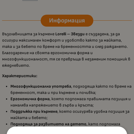
Информация
Възглавницата за кърмене
Lorelli – Звезди
е създадена, за да
осигури максимален комфорт и удобство както за майката,
така и за бебето по време на бременността и след раждането.
Благодарение на своята ергономична форма и
многофункционалност, тя се превръща в незаменим помощник в
ежедневието.
Характеристики:
Многофункционална употреба
, подходяща както по време на
бременност, така и при кърмене и почивка;
Ергономична форма
, която подпомага правилната позиция и
намалява напрежението в гърба и кръста;
Поддръжка при кърмене
, която осигурява удобна позиция за
майката и бебето;
Подходяща за развитието на детето
, като подпомага
обръщането по корем и приучаването към седене;