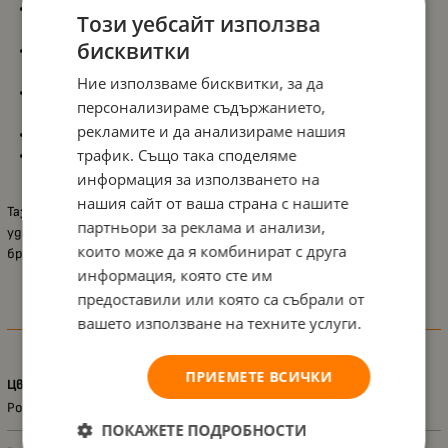
Размер 190 cm
, който осигурява достатъчна дължина за
Този уебсайт използва
различни позиции и удобство;
бисквитки
Калъф от 100% памук (ранфорс)
, нежен към кожата и
осигуряващ добра проветривост;
Ние използваме бисквитки, за да
Пълнеж от 100% полиестер
, който гарантира мекота и
персонализираме съдържанието,
стабилна опора;
рекламите и да анализираме нашия
Дизайн със звезди
, придаващ стилен и нежен вид;
трафик. Също така споделяме
Лесна поддръжка
, благодарение на практичните и
издръжливи материали.
информация за използването на
нашия сайт от ваша страна с нашите
Тази възглавница е отличен избор за майки, които търсят
партньори за реклама и анализи,
удобство, подкрепа и функционалност във всеки етап – от
които може да я комбинират с друга
бременността до грижата за бебето.
информация, която сте им
предоставили или която са събрали от
вашето използване на техните услуги.
Характеристики
ПРИЕМЕТЕ ВСИЧКИ
Цвят
Розов
ПОКАЖЕТЕ ПОДРОБНОСТИ