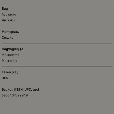
Вид
Гризалки
Чесалки
Материал
Силикон
Подходящ за
Момичета
Момчета
Тегло (кг.)
0.05
Баркод (ISBN, UPC, др.)
5903407022949