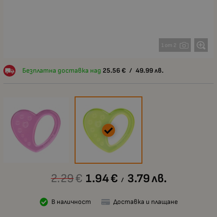
1 от 2
Безплатна доставка над
25.56
€
/
49.99
лв.
2.29
€
1.94
€
3.79
лв.
/
В наличност
Доставка и плащане