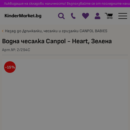
Ликвидация на складови наличности! Възползвайте се от последните нали
Назад до Дрънкалки, чесалки и гризалки CANPOL BABIES
Водна чесалка Canpol - Heart, Зелена
Арт.№:
2/294C
-15%