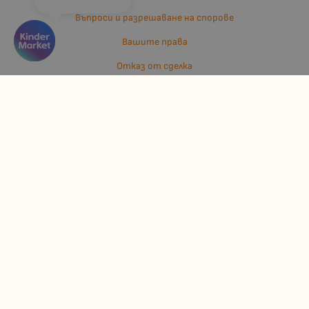
Въпроси и разрешаване на спорове
Вашите права
Отказ от сделка
За нас
Отзиви
Карта на сайта
Контакти
Контакти
Джулианис ООД
ЕИК: 206362719
info:at:kindermarket.bg