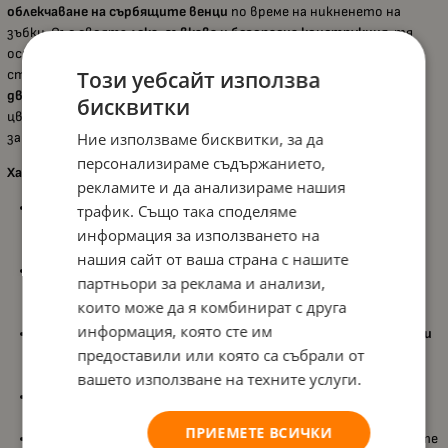
облекчаване на сърбящите венци
по време на никненето на
зъбки. Със своята
лека, гъвкава и безопасна конструкция
, тя
осигурява комфорт и успокояващ ефект, като същевременно
Този уебсайт използва
стимулира
сетивното развитие
и
координацията на
движенията
при бебето. Нейният нежен дизайн и приятни
бисквитки
цветове превръщат масажа на венците в приятно и полезно
Ние използваме бисквитки, за да
занимание.
персонализираме съдържанието,
Характеристики:
рекламите и да анализираме нашия
Мека и гъвкава структура:
Изработена от безопасен,
трафик. Също така споделяме
висококачествен материал, който лесно се адаптира към
информация за използването на
устата на бебето и осигурява
нежен масаж на венците
;
нашия сайт от ваша страна с нашите
Сензорно стимулиране:
Разнообразните
форми и цветове
партньори за реклама и анализи,
подпомагат зрително-моторната координация и
които може да я комбинират с друга
стимулират любопитството на детето;
информация, която сте им
Лека и удобна за хващане:
Проектирана така, че да се
държи
предоставили или която са събрали от
лесно
от малките ръчички, като насърчава
самостоятелната игра;
вашето използване на техните услуги.
Охлаждащ ефект:
Може да се
охлади в хладилник
преди
употреба за допълнително облекчение на венците;
ПРИЕМЕТЕ ВСИЧКИ
Подходяща за деца от 0 месеца+:
Безопасна още от първите