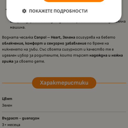
дни, за нежно облекчаване и игра;
Лесна поддръжка:
Преди първата употреба измийте с мек
ПОКАЖЕТЕ ПОДРОБНОСТИ
бебешки препарат и изплакнете обилно. Не се вари, не се
стерилизира и не се използва в микровълнова или съдомиялна
машина.
Водната чесалка
Canpol – Heart, Зелена
осигурява на бебето
облекчение, комфорт и сензорно забавление
по време на
никненето на зъби. Със своята сигурност и качество тя е
идеален избор за родителите, които търсят
надеждна и нежна
грижа
за своето дете.
Характеристики
Цвят
Зелен
Възраст - диапазон
3+ месеца