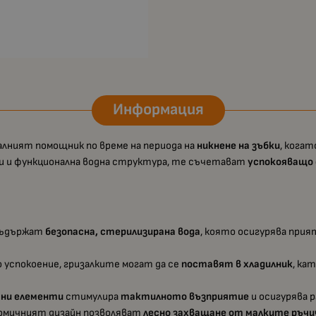
Информация
алният помощник по време на периода на
никнене на зъбки
, кога
ки и функционална водна структура, те съчетават
успокояващо
съдържат
безопасна, стерилизирана вода
, която осигурява при
 успокоение, гризалките могат да се
поставят в хладилник
, ка
фни елементи
стимулира
тактилното възприятие
и осигурява 
омичният дизайн позволяват
лесно захващане от малките ръчи