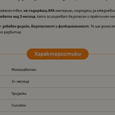
кокачествен,
не съдържащ BPA
материал, подходящ за ежедневн
бебета над 3 месеца
, като осигуряват безопасен и практичен на
т
забавен дизайн, безопасност и функционалност
. Те ще донеса
то развитие.
Характеристики
Многоцветен
3+ месеца
Гризалки
Силикон