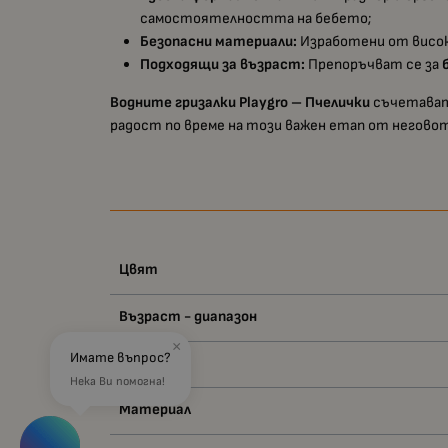
самостоятелността на бебето;
Безопасни материали:
Изработени от висо
Подходящи за възраст:
Препоръчват се за
Водните гризалки Playgro – Пчелички
съчетава
радост по време на този важен етап от негово
Цвят
Възраст - диапазон
×
Имате въпрос?
Вид
Нека Ви помогна!
Материал