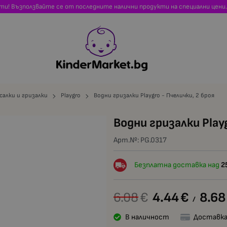
сти! Възползвайте се от последните налични продукти на специални цени.
салки и гризалки
Playgro
Водни гризалки Playgro - Пчелички, 2 броя
Водни гризалки Play
Арт.№:
PG.0317
Безплатна доставка над
2
6.08
€
4.44
€
8.68
/
В наличност
Доставка