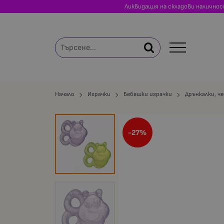
Ликвидация на складови налично
Начало
Играчки
Бебешки играчки
Дрънкалки, че
-27%