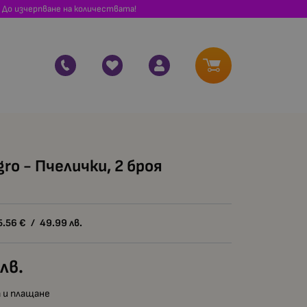
 До изчерпване на количествата!
gro - Пчелички, 2 броя
5.56
€
/
49.99
лв.
лв.
 и плащане