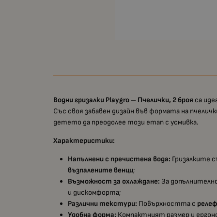
Водни гризалки Playgro – Пчелички, 2 броя
са иде
Със своя забавен дизайн във формата на пчелич
детето да преодолее този етап с усмивка.
Характеристики:
Напълнени с пречистена вода:
Гризалките 
възпалените венци
;
Възможност за охлаждане:
За допълнително
и дискомфорта;
Различни текстури:
Повърхността с
реле
Удобна форма:
Компактният размер и ергон