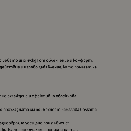
то бебето има нужда от облекчение и комфорт.
 действие
и
игрово забавление
, като помагат на
ятно охлаждане и ефективно
облекчава
то прохладната им повърхност намалява болката
разнообразно усещане при дъвчене;
чки
, като насърчават координацията и