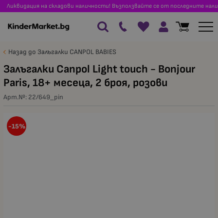
Ликвидация на складови наличности! Възползвайте се от последните нали
Назад до Залъгалки CANPOL BABIES
Залъгалки Canpol Light touch - Bonjour
Paris, 18+ месеца, 2 броя, розови
Арт.№:
22/649_pin
-15%