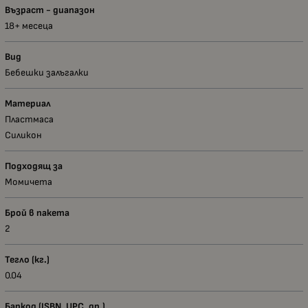
Възраст - диапазон
18+ месеца
Вид
Бебешки залъгалки
Материал
Пластмаса
Силикон
Подходящ за
Момичета
Брой в пакета
2
Тегло (кг.)
0.04
Баркод (ISBN, UPC, др.)