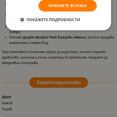
Включена
иновативна кутийка
, подходяща за съхранение и
ПРИЕМЕТЕ ВСИЧКИ
стерилизация в микровълнова фурна;
Лесна поддръжка – необходими са само
вода и 2 минути
за
ПОКАЖЕТЕ ПОДРОБНОСТИ
ефективно почистване;
Подходящи за
деца над 18 месеца
, съобразени с техните
нужди;
Стилен
дизайн Bonjour Paris в розови нюанси
, който придава
елегантен и нежен вид.
Този комплект е отличен избор за родители, които търсят
удобство, хигиена и стил, съчетани в практичен продукт за
ежедневна употреба.
Характеристики
Цвят
Бежов
Розов