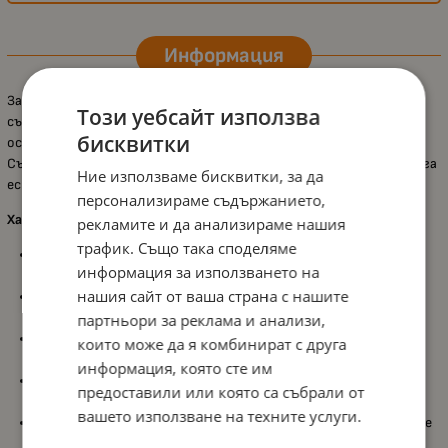
Информация
Залъгалките
Canpol Light touch – Bonjour Paris, розови
са
Този уебсайт използва
създадени с мисъл за максимален комфорт и лекота, като
бисквитки
осигуряват спокойствие и удобство за порасналите бебета.
Съчетават модерен дизайн с функционалност, която подпомага
Ние използваме бисквитки, за да
естественото сучене и правилното развитие.
персонализираме съдържанието,
Характеристики:
рекламите и да анализираме нашия
трафик. Също така споделяме
Комплект от
2 залъгалки
, осигуряващи практичност и
информация за използването на
удобство в ежедневието;
нашия сайт от ваша страна с нашите
Ултра лек дизайн
, който не натоварва захапката и
повишава комфорта при използване;
партньори за реклама и анализи,
Изключително
мек силиконов биберон
, който изисква по-
които може да я комбинират с друга
малко усилия при сучене;
информация, която сте им
Подпомага
свободното дишане
, което е важно за
предоставили или която са събрали от
развитието на устната кухина;
вашето използване на техните услуги.
Удобна
дръжка за захващане
, позволяваща лесно прикрепяне
на клипс;