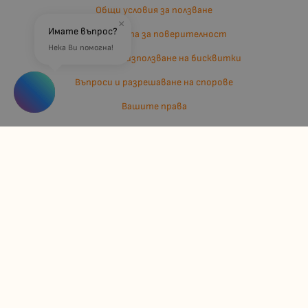
Общи условия за ползване
×
Имате въпрос?
Политиката за поверителност
Нека Ви помогна!
Политика за използване на бисквитки
Въпроси и разрешаване на спорове
Вашите права
Отказ от сделка
За нас
Отзиви
Карта на сайта
Контакти
Контакти
Джулианис ООД
ЕИК: 206362719