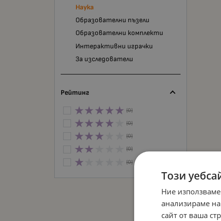
Наука
Образователни пъзели
Образователни комплекти
Интерактивни играчки
За изследователи
Рейтинг
(0)
(0)
(0)
(0)
(0)
Този уебса
Ние използваме
анализираме на
сайт от ваша ст