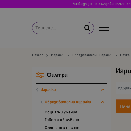
Ликвидация на складови налично
Начало
Играчки
Образователни играчки
Наука
Игри
Филтри
Избра
Играчки
Образователни играчки
Няма
Социални умения
Говор и общуване
Смятане и писане