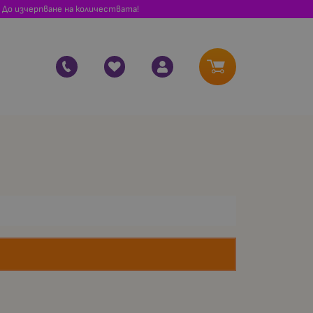
 До изчерпване на количествата!