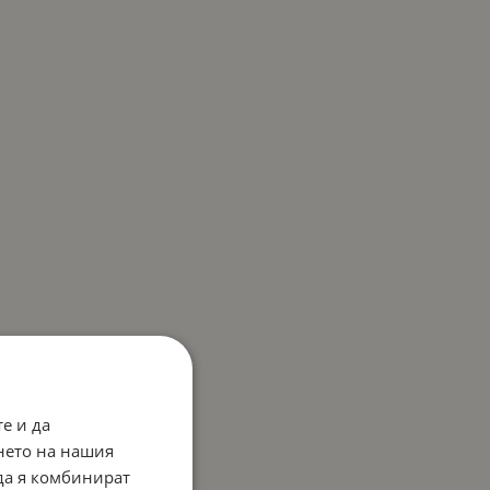
е и да
нето на нашия
 да я комбинират