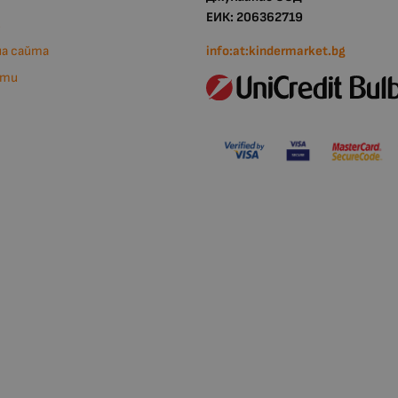
ЕИК: 206362719
и
на сайта
info:at:kindermarket.bg
кти