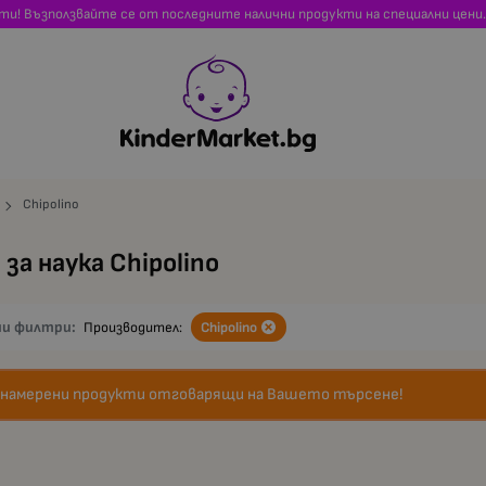
сти! Възползвайте се от последните налични продукти на специални цени.
Chipolino
 за наука Chipolino
ни филтри:
Производител:
Chipolino
 намерени продукти отговарящи на Вашето търсене!