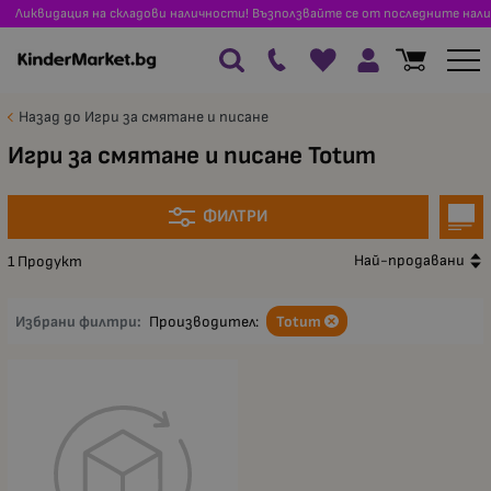
Ликвидация на складови наличности! Възползвайте се от последните нали
Назад до Игри за смятане и писане
Игри за смятане и писане Totum
ФИЛТРИ
Най-продавани
1 Продукт
Избрани филтри:
Производител:
Totum