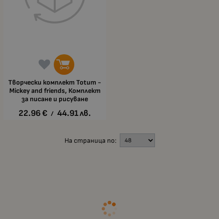
Творчески комплект Totum -
Mickey and friends, Комплект
за писане и рисуване
22.96
€
44.91
лв.
/
На страница по: