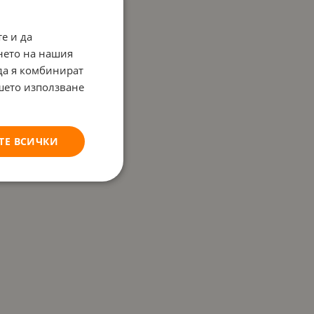
е и да
нето на нашия
 да я комбинират
ашето използване
ТЕ ВСИЧКИ