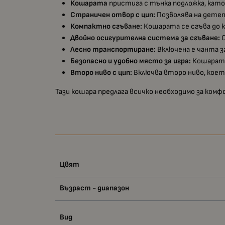
Кошарата
пристига с тънка подложка, като
Страничен отвор с цип:
Позволява на детето
Компактно сгъване:
Кошарата се сгъва до к
Двойно осигурителна система за сгъване:
О
Лесно транспортиране:
Включена е чанта з
Безопасно и удобно място за игра:
Кошарата 
Второ ниво с цип:
Включва второ ниво, което
Тази кошара предлага всичко необходимо за ком
Цвят
Възраст - диапазон
Вид