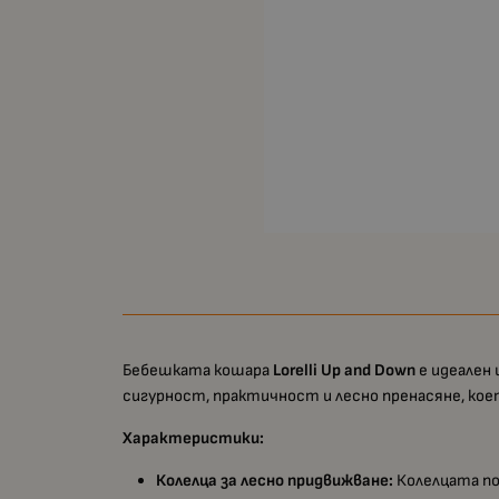
Бебешката кошара
Lorelli Up and Down
е идеален 
сигурност, практичност и лесно пренасяне, коет
Характеристики:
Колелца за лесно придвижване:
Колелцата по