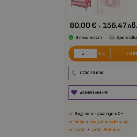
80.00
€
156.47
лв
/
В наличност
Доставка
КУПИ
бр.
0700 50 900
ДОБАВИ В ЛЮБИМИ
Възраст - диапазон: 0+
Бебешки и детски кошари
Lorelli
/
Lorelli Premium