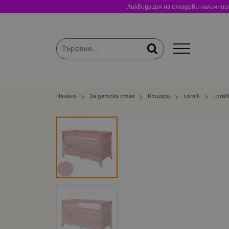
Ликвидация на складови налично
Начало
За детска стая
Кошари
Lorelli
Lorel