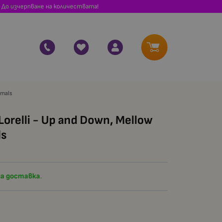
 До изчерпване на количествата!
imals
orelli - Up and Down, Mellow
ls
а доставка
.