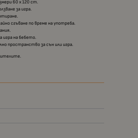
мери 60 х 120 cm.
лзване за игра.
ртиране.
йно сгъване по време на употреба.
ания.
а игра на бебето.
елно пространство за сън или игра.
одителите.