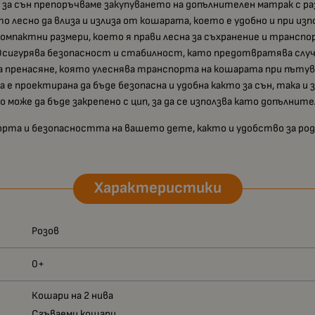
 за сън препоръчваме закупуването на допълнителен матрак с раз
 лесно да влиза и излиза от кошарата, което е удобно и при изпо
омпактни размери, което я прави лесна за съхранение и транспо
сигурява безопасност и стабилност, като предотвратява случа
а пренасяне, която улеснява транспорта на кошарата при пътув
е проектирана да бъде безопасна и удобна както за сън, така и з
 може да бъде закрепено с цип, за да се използва като допълнит
форта и безопасността на вашето дете, както и удобство за р
Характеристики
Розов
0+
Кошари на 2 нива
Сгъваеми кошари