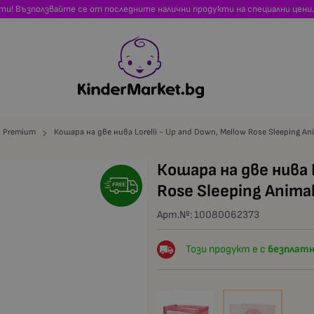
сти! Възползвайте се от последните налични продукти на специални цени.
li Premium
Кошара на две нива Lorelli - Up and Down, Mellow Rose Sleeping An
Кошара на две нива L
Rose Sleeping Anima
Арт.№:
10080062373
Този продукт е с
безплатн