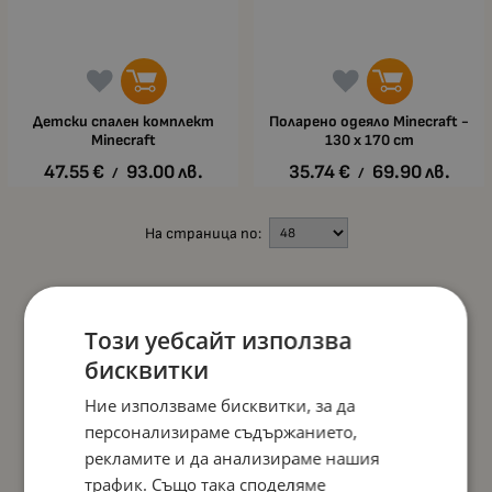
Детски спален комплект
Поларено одеяло Minecraft -
Minecraft
130 х 170 сm
47.55
€
93.00
лв.
35.74
€
69.90
лв.
/
/
На страница по:
Този уебсайт използва
бисквитки
Ние използваме бисквитки, за да
персонализираме съдържанието,
рекламите и да анализираме нашия
трафик. Също така споделяме