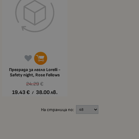
Преграда за легло Lorelli -
Safety night, Rose Fellows
24.29
€
19.43
€
38.00
лв.
/
На страница по: