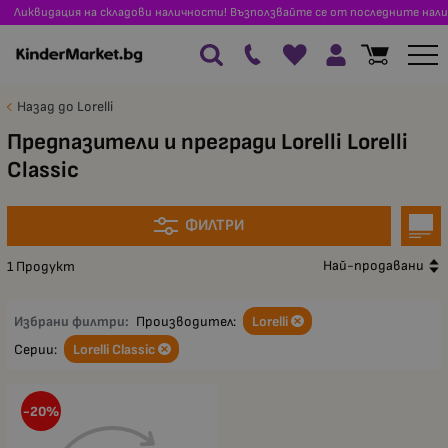
Ликвидация на складови наличности! Възползвайте се от последните нали
Назад до Lorelli
Предпазители и прегради Lorelli Lorelli
Classic
ФИЛТРИ
Най-продавани
1 Продукт
Избрани филтри:
Производител:
Lorelli
Серии:
Lorelli Classic
-20%