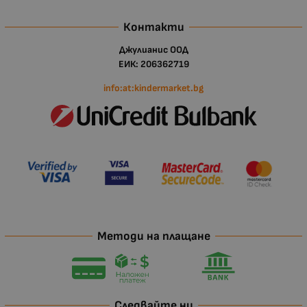
Контакти
Джулианис ООД
ЕИК: 206362719
info:at:kindermarket.bg
Методи на плащане
Следвайте ни