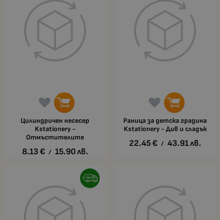
Цилиндричен несесер
Раница за детска градина
Kstationery -
Kstationery - Див и сладък
Отмъстителите
22.45
€
43.91
лв.
/
8.13
€
15.90
лв.
/