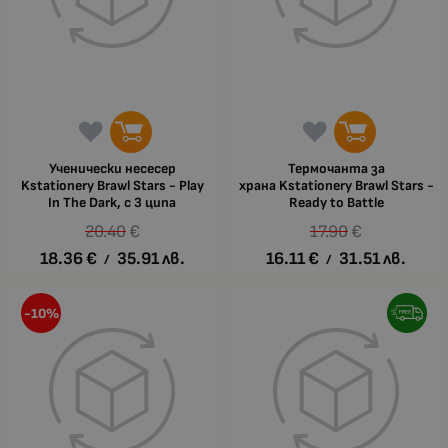
Ученически несесер
Термочанта за
Kstationery Brawl Stars - Play
храна Kstationery Brawl Stars -
In The Dark, с 3 ципа
Ready to Battle
20.40
€
17.90
€
18.36
€
35.91
лв.
16.11
€
31.51
лв.
/
/
-10%