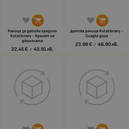
Раница за детска градина
Детска раница Kstationery -
Kstationery - Кралят на
Сладка дъга
джунглата
23.98
€
46.90
лв.
/
22.45
€
43.91
лв.
/