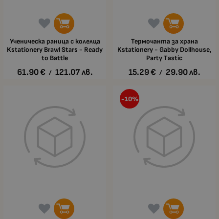
Ученическа раница с колелца
Термочанта за храна
Kstationery Brawl Stars - Ready
Kstationery - Gabby Dollhouse,
to Battle
Party Тastic
61.90
€
121.07
лв.
15.29
€
29.90
лв.
/
/
-10%