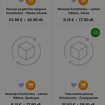
Раница за детска градина
Несесер Kstationery - Lemon
Kstationery - Малко облаче
Ribbon, Зайче
23.98
€
46.90
лв.
9.15
€
17.90
лв.
/
/
Несесер Kstationery - Lemon
Ученическа раница
Ribbon, Крокодил
Kstationery - Спайдърмен
9.15
€
17.90
лв.
30.63
€
59.91
лв.
/
/