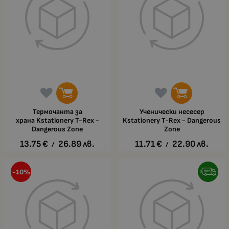
Термочанта за
Ученически несесер
храна Kstationery T-Rex -
Kstationery T-Rex - Dangerous
Dangerous Zone
Zone
13.75
€
26.89
лв.
11.71
€
22.90
лв.
/
/
-10%