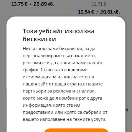
13.75
€
26.89
лв.
11.71
€
/
10.54
€
20.61
лв.
/
Този уебсайт използва
бисквитки
Ние използваме бисквитки, за да
персонализираме съдържанието,
рекламите и да анализираме нашия
трафик. Също така споделяме
информация за използването на
нашия сайт от ваша страна с нашите
партньори за реклама и анализи,
които може да я комбинират с друга
информация, която сте им
3D Термочанта за храна
Термочанта за
Kstationery - Paw Patrol,
храна Kstationery Stitch - Hold
предоставили или която са събрали от
Pawsome Day
On Tight
вашето използване на техните услуги.
15.29
€
29.90
лв.
15.29
€
29.90
лв.
/
/