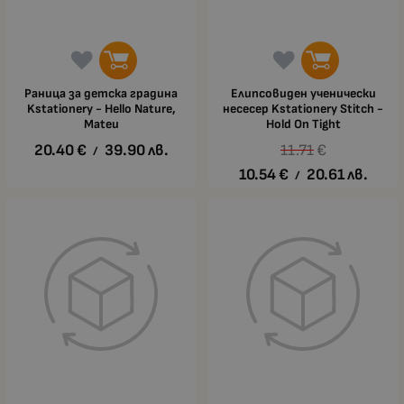
Раница за детска градина
Елипсовиден ученически
Kstationery - Hello Nature,
несесер Kstationery Stitch -
Mateu
Hold Оn Тight
20.40
€
39.90
лв.
11.71
€
/
10.54
€
20.61
лв.
/