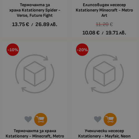
Термочанта за
Елипсовиден несесер
храна Kstationery Spider -
Kstationery Minecraft - Metro
Verse, Future Fight
Art
13.75
€
26.89
лв.
11.20
€
/
10.08
€
19.71
лв.
/
-10%
-20%
Термочанта за храна
Ученически несесер
Kstationery - Minecraft, Metro
Kstationery - Mayfair, Neon