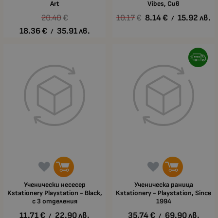
Art
Vibes, Сив
20.40
€
10.17
€
8.14
€
15.92
лв.
/
18.36
€
35.91
лв.
/
Ученически несесер
Ученическа раница
Kstationery Playstation - Black,
Kstationery - Playstation, Since
с 3 отделения
1994
11.71
€
22.90
лв.
35.74
€
69.90
лв.
/
/