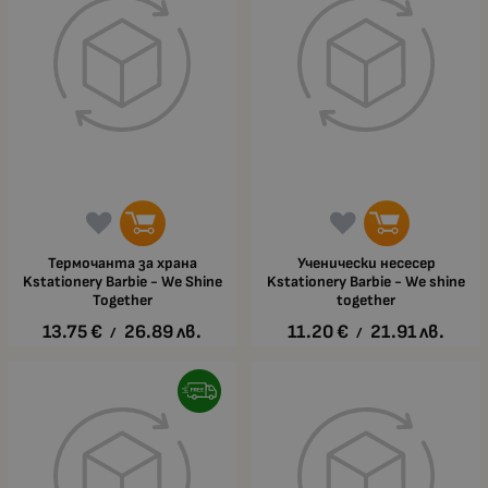
Термочанта за храна
Ученически несесер
Kstationery Barbie - We Shine
Kstationery Barbie - We shine
Together
together
13.75
€
26.89
лв.
11.20
€
21.91
лв.
/
/