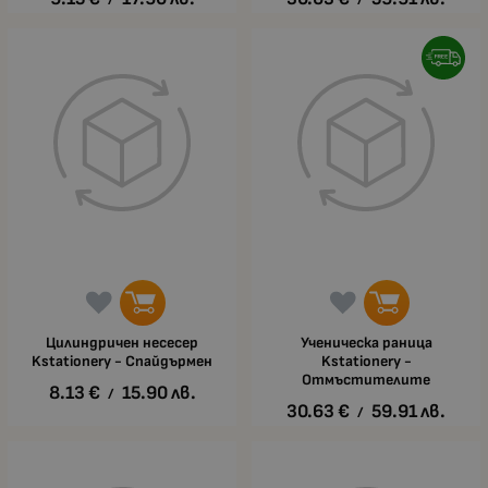
Цилиндричен несесер
Ученическа раница
Kstationery - Спайдърмен
Kstationery -
Отмъстителите
8.13
€
15.90
лв.
/
30.63
€
59.91
лв.
/