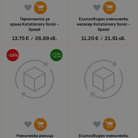
Термочанта за
Елипсовиден ученически
храна Kstationery Sonic -
несесер Kstationery Sonic -
Speed
Speed
13.75
€
26.89
лв.
11.20
€
21.91
лв.
/
/
-10%
Ученическа раница
Елипсовиден ученически