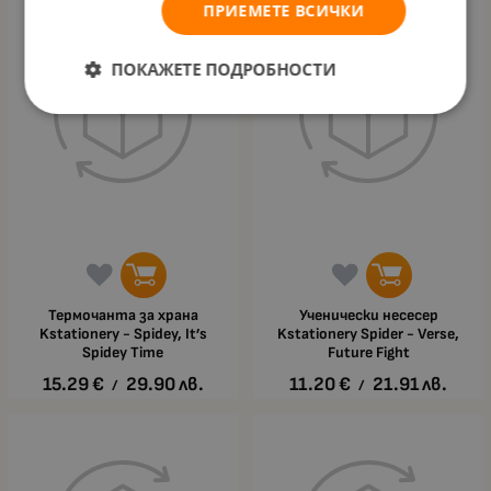
ПРИЕМЕТЕ ВСИЧКИ
ПОКАЖЕТЕ ПОДРОБНОСТИ
Термочанта за храна
Ученически несесер
Kstationery - Spidey, It’s
Kstationery Spider - Verse,
Spidey Time
Future Fight
15.29
€
29.90
лв.
11.20
€
21.91
лв.
/
/